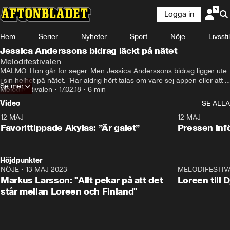
Logga in
Hem
Serier
Nyheter
Sport
Nöje
Livsstil
Jessica Anderssons bidrag läckt på nätet
Melodifestivalen
MALMÖ. Hon går för seger. Men Jessica Anderssons bidrag ligger ute 
i sin helhet på nätet. ”Har aldrig hört talas om vare sej appen eller att 
Se mer
Jessicas låt skulle finnas där. Får kolla..”, skriver Camilla Bjering von 
Melodifestivalen
•
17.02.18
•
6 min
Zweigbergk på skivbolaget Warner i ett sms.
Video
SE ALLA
12 MAJ
1:04
12 MAJ
Favorittippade Akylas: ”Är galet”
Pressen infö
Höjdpunkter
NÖJE
•
13 MAJ 2023
18:32
MELODIFESTIV
Markus Larsson: "Allt pekar på att det
Loreen till 
står mellan Loreen och Finland"