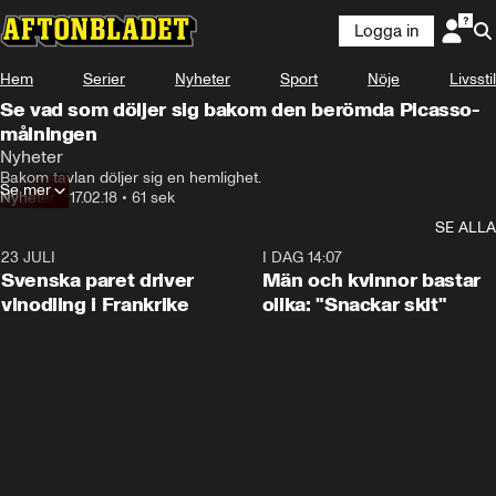
Logga in
Hem
Serier
Nyheter
Sport
Nöje
Livsstil
Se vad som döljer sig bakom den berömda Picasso-
målningen
Nyheter
Bakom tavlan döljer sig en hemlighet.
Se mer
Nyheter
•
17.02.18
•
61 sek
SE ALLA
23 JULI
1:52
I DAG 14:07
Svenska paret driver
Män och kvinnor bastar
vinodling i Frankrike
olika: "Snackar skit"