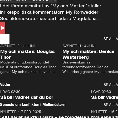
My och makten
S1 E1
23.10.25
21 min
I det första avsnittet av ”My och Makten” ställer 
inrikespolitiska kommentatorn My Rohwedder 
Socialdemokraternas partiledare Magdalena 
Andersson till svars.
1
SE ALLA
AVSNITT 12
•
11 JUNI
26:27
AVSNITT 11
•
4 JUNI
2
My och makten: Douglas
My och makten: Denice
Thor
Westerberg
Moderata ungdomsförbundet 
Ungsvenskarnas 
(MUF:s) ordförande Douglas Thor 
förbundsordförande Denice 
gästar My och makten. I avsnittet 
Westerberg gästar My och makten.
diskuteras tonårsutvisningarna och 
avsnittet diskuteras migrationsfrå
hur Moderaterna ska locka väljare till 
och hur SD ska locka kvinnliga 
Väder
SE ALLA
valet i höst. 
väljare. 
I DAG 02:30
1:06
I GÅR 02:30
Så blir vädret där du bor
Så blir vädr
Senaste om konflikten i Mellanöstern
SE ALLA
NYHETER
•
17 FEB. 2025
0:45
NYHETER
•
16 F
500 dagar av krig i Gaza – se förödelsen
Nya vapen ti