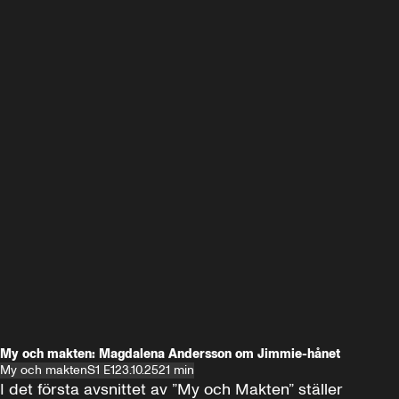
My och makten: Magdalena Andersson om Jimmie-hånet
My och makten
S1 E1
23.10.25
21 min
I det första avsnittet av ”My och Makten” ställer 