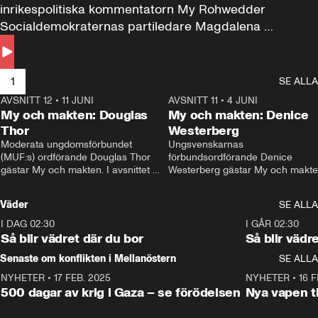
inrikespolitiska kommentatorn My Rohwedder 
Socialdemokraternas partiledare Magdalena 
Andersson till svars.
1
SE ALLA
AVSNITT 12
•
11 JUNI
26:27
AVSNITT 11
•
4 JUNI
2
My och makten: Douglas
My och makten: Denice
Thor
Westerberg
Moderata ungdomsförbundet 
Ungsvenskarnas 
(MUF:s) ordförande Douglas Thor 
förbundsordförande Denice 
gästar My och makten. I avsnittet 
Westerberg gästar My och makten.
diskuteras tonårsutvisningarna och 
avsnittet diskuteras migrationsfrå
hur Moderaterna ska locka väljare till 
och hur SD ska locka kvinnliga 
Väder
SE ALLA
valet i höst. 
väljare. 
I DAG 02:30
1:06
I GÅR 02:30
Så blir vädret där du bor
Så blir vädr
Senaste om konflikten i Mellanöstern
SE ALLA
NYHETER
•
17 FEB. 2025
0:45
NYHETER
•
16 F
500 dagar av krig i Gaza – se förödelsen
Nya vapen ti