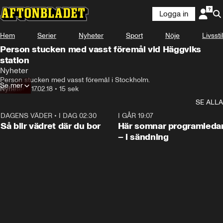
Logga in
Hem
Serier
Nyheter
Sport
Nöje
Livsstil
Person stucken med vasst föremål vid Häggviks
station
Nyheter
Person stucken med vasst föremål i Stockholm.
Se mer
Nyheter
•
17.02.18
•
15 sek
SE ALLA
DAGENS VÄDER
•
I DAG 02:30
1:06
I GÅR 19:07
Så blir vädret där du bor
Här somnar programleda
– i sändning