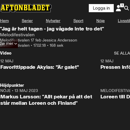
Logga in
Hem
Serier
Nyheter
Sport
Nöje
Livsstil
"Jag är helt tagen - jag vågade inte tro det"
Melodifestivalen
Melodifestivalen 17 feb Jessica Andersson
Se mer
Melodifestivalen
•
17.02.18
•
168 sek
Video
SE ALLA
12 MAJ
1:04
12 MAJ
Favorittippade Akylas: ”Är galet”
Pressen infö
Höjdpunkter
NÖJE
•
13 MAJ 2023
18:32
MELODIFESTIV
Markus Larsson: "Allt pekar på att det
Loreen till 
står mellan Loreen och Finland"