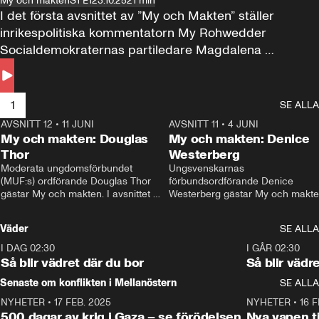
My och makten
S1 E1
23.10.25
21 min
I det första avsnittet av ”My och Makten” ställer 
inrikespolitiska kommentatorn My Rohwedder 
Socialdemokraternas partiledare Magdalena 
Andersson till svars.
1
SE ALLA
AVSNITT 12
•
11 JUNI
26:27
AVSNITT 11
•
4 JUNI
2
My och makten: Douglas
My och makten: Denice
Thor
Westerberg
Moderata ungdomsförbundet 
Ungsvenskarnas 
(MUF:s) ordförande Douglas Thor 
förbundsordförande Denice 
gästar My och makten. I avsnittet 
Westerberg gästar My och makten.
diskuteras tonårsutvisningarna och 
avsnittet diskuteras migrationsfrå
hur Moderaterna ska locka väljare till 
och hur SD ska locka kvinnliga 
Väder
SE ALLA
valet i höst. 
väljare. 
I DAG 02:30
1:06
I GÅR 02:30
Så blir vädret där du bor
Så blir vädr
Senaste om konflikten i Mellanöstern
SE ALLA
NYHETER
•
17 FEB. 2025
0:45
NYHETER
•
16 F
500 dagar av krig i Gaza – se förödelsen
Nya vapen ti