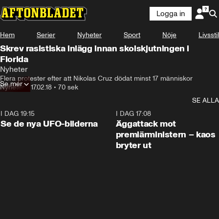
Logga in
Hem
Serier
Nyheter
Sport
Nöje
Livsstil
Skrev rasistiska inlägg innan skolskjutningen i
Florida
Nyheter
Flera protester efter att Nikolas Cruz dödat minst 17 människor
Se mer
Nyheter
•
17.02.18
•
70 sek
SE ALLA
I DAG 19:15
0:36
I DAG 17:08
Se de nya UFO-bilderna
Äggattack mot
premiärministern – kaos
bryter ut