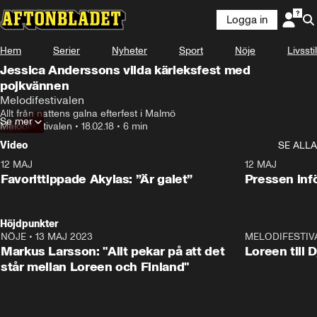
Logga in
Hem
Serier
Nyheter
Sport
Nöje
Livsstil
Jessica Anderssons vilda kärleksfest med
pojkvännen
Melodifestivalen
Allt från nattens galna efterfest i Malmö
Se mer
Melodifestivalen
•
18.02.18
•
6 min
Video
SE ALLA
12 MAJ
1:04
12 MAJ
Favorittippade Akylas: ”Är galet”
Pressen infö
Höjdpunkter
NÖJE
•
13 MAJ 2023
18:32
MELODIFESTIV
Markus Larsson: "Allt pekar på att det
Loreen till 
står mellan Loreen och Finland"