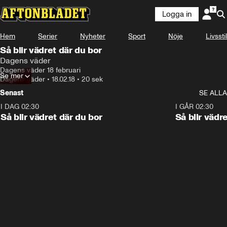
Logga in
Hem
Serier
Nyheter
Sport
Nöje
Livsstil
Så blir vädret där du bor
Dagens väder
Dagens väder 18 februari
Se mer
Dagens väder
•
18.02.18
•
20 sek
Senast
SE ALLA
I DAG 02:30
1:06
I GÅR 02:30
Så blir vädret där du bor
Så blir vädr