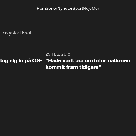
Hem
Serier
Nyheter
Sport
Nöje
Mer
Livsstil
misslyckat kval
0:34
25 FEB. 2018
2:1
tog sig in på OS-
”Hade varit bra om informationen
kommit fram tidigare”