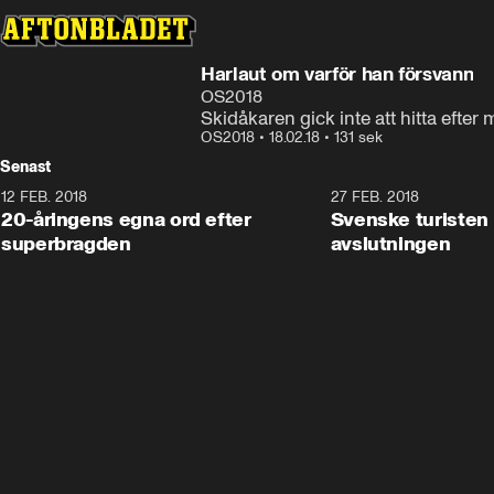
Harlaut om varför han försvann
OS2018
Skidåkaren gick inte att hitta efter 
OS2018
•
18.02.18
•
131 sek
Senast
12 FEB. 2018
2:00
27 FEB. 2018
20-åringens egna ord efter
Svenske turisten 
superbragden
avslutningen