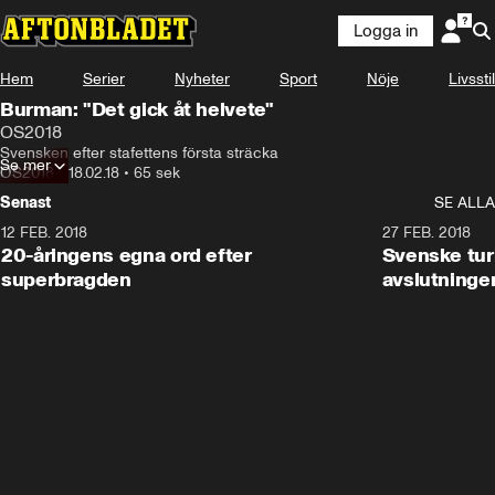
Logga in
Hem
Serier
Nyheter
Sport
Nöje
Livsstil
Burman: "Det gick åt helvete"
OS2018
Svensken efter stafettens första sträcka
Se mer
OS2018
•
18.02.18
•
65 sek
Senast
SE ALLA
12 FEB. 2018
2:00
27 FEB. 2018
20-åringens egna ord efter
Svenske turi
superbragden
avslutninge