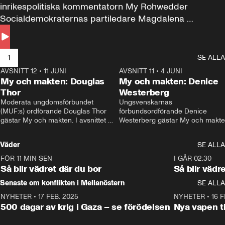
inrikespolitiska kommentatorn My Rohwedder 
Socialdemokraternas partiledare Magdalena 
Andersson till svars.
1
SE ALLA
AVSNITT 12
•
11 JUNI
26:27
AVSNITT 11
•
4 JUNI
2
My och makten: Douglas
My och makten: Denice
Thor
Westerberg
Moderata ungdomsförbundet 
Ungsvenskarnas 
(MUF:s) ordförande Douglas Thor 
förbundsordförande Denice 
gästar My och makten. I avsnittet 
Westerberg gästar My och makten.
diskuteras tonårsutvisningarna och 
avsnittet diskuteras migrationsfrå
hur Moderaterna ska locka väljare till 
och hur SD ska locka kvinnliga 
Väder
SE ALLA
valet i höst. 
väljare. 
FÖR 11 MIN SEN
1:06
I GÅR 02:30
Så blir vädret där du bor
Så blir vädr
Senaste om konflikten i Mellanöstern
SE ALLA
NYHETER
•
17 FEB. 2025
0:45
NYHETER
•
16 F
500 dagar av krig i Gaza – se förödelsen
Nya vapen ti