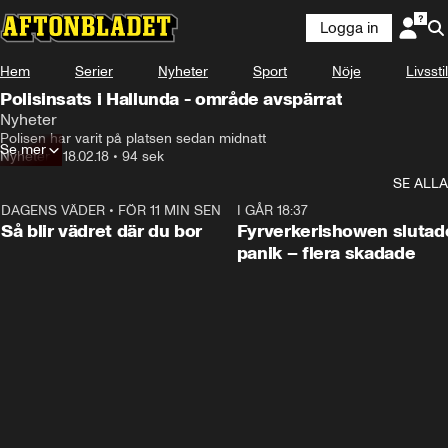
Logga in
Hem
Serier
Nyheter
Sport
Nöje
Livsstil
Polisinsats i Hallunda - område avspärrat
Nyheter
Polisen har varit på platsen sedan midnatt
Se mer
Nyheter
•
18.02.18
•
94 sek
SE ALLA
DAGENS VÄDER
•
FÖR 11 MIN SEN
1:06
I GÅR 18:37
Så blir vädret där du bor
Fyrverkerishowen slutade
panik – flera skadade