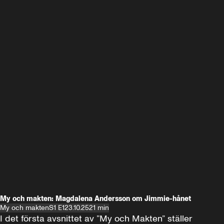
My och makten: Magdalena Andersson om Jimmie-hånet
My och makten
S1 E1
23.10.25
21 min
I det första avsnittet av ”My och Makten” ställer 