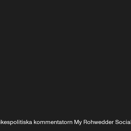
r inrikespolitiska kommentatorn My Rohwedder Soci