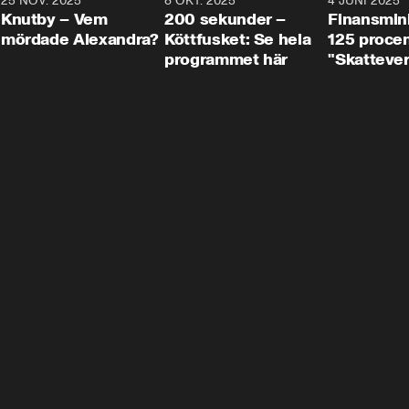
3
25 NOV. 2025
31:05
8 OKT. 2025
4:29
4 JUNI 2025
Knutby – Vem
200 sekunder –
Finansmin
mördade Alexandra?
Köttfusket: Se hela
125 procent
programmet här
"Skattever
viktig uppg