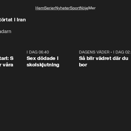
Hem
Serier
Nyheter
Sport
Nöje
Mer
Livsstil
rtat i Iran
radarn
1:36
I DAG 06:40
0:47
DAGENS VÄDER
•
I DAG 02
1:0
ari: S
Sex dödade i
Så blir vädret där du
r våra
skolskjutning
bor