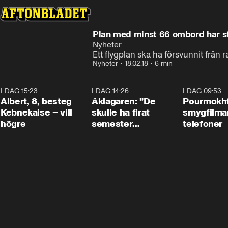
Plan med minst 66 ombord har stö
Nyheter
Ett flygplan ska ha försvunnit från 
Nyheter
•
18.02.18
•
6 min
I DAG 15:23
0:54
I DAG 14:26
1:54
I DAG 09:53
Albert, 8, besteg
Åklagaren: ”De
Pourmokht
Kebnekaise – vill
skulle ha firat
smygfilma
högre
semester
telefoner
tillsammans”