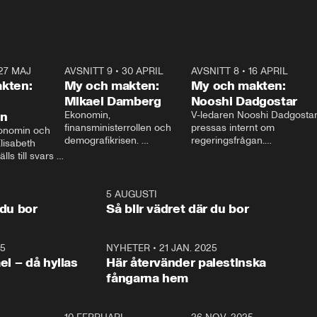
27 MAJ
3:51
AVSNITT 9
•
30 APRIL
24:00
AVSNITT 8
•
16 APRIL
25:1
kten:
My och makten:
My och makten:
Mikael Damberg
Nooshi Dadgostar
on
Ekonomin, 
V-ledaren Nooshi Dadgostar
finansministerrollen och 
pressas internt om 
onomin och 
demografikrisen. 
regeringsfrågan.

lisabeth 
Oppositionen ställs till svars 
I Aftonbladets 
ls till svars 
när Socialdemokraternas 
partiledarutfrågning ”My 
stern gästar 
Mikael Damberg gästar My 
och Makten” sätter hon ner 
My och Makten. 
och Makten. 
foten mot kritikerna:

1:06
5 AUGUSTI
1:0
– Vi ställer upp i val. Ska vi 
 du bor
Så blir vädret där du bor
vara med så sitter vi förstås 
25
1:22
NYHETER
•
21 JAN. 2025
0:5
ael – då hyllas
Här återvänder palestinska
fångarna hem