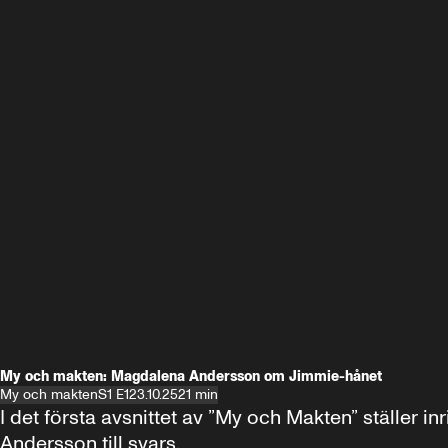
My och makten: Magdalena Andersson om Jimmie-hånet
My och makten
S1 E1
23.10.25
21 min
I det första avsnittet av ”My och Makten” ställe
Andersson till svars.