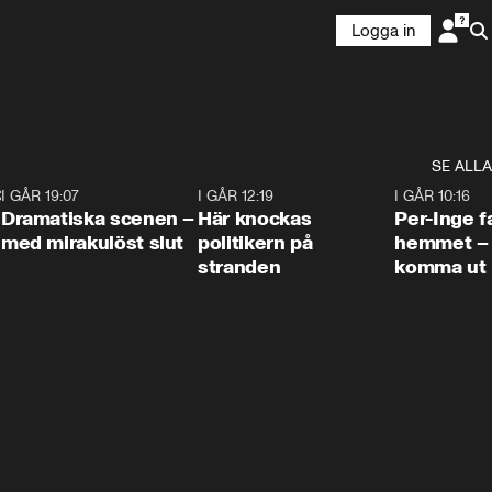
Logga in
SE ALLA
:30
6
I GÅR 19:07
0:42
I GÅR 12:19
0:45
I GÅR 10:16
Dramatiska scenen –
Här knockas
Per-Inge fa
med mirakulöst slut
politikern på
hemmet – 
stranden
komma ut