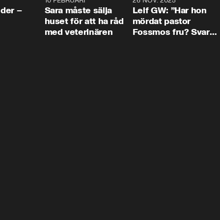
4:24
10 FEBRUARI
4:13
26 NOV. 2025
8:1
der –
Sara måste sälja
Leif GW: ”Har hon
huset för att ha råd
mördat pastor
med veterinären
Fossmos fru? Svar
nej.”