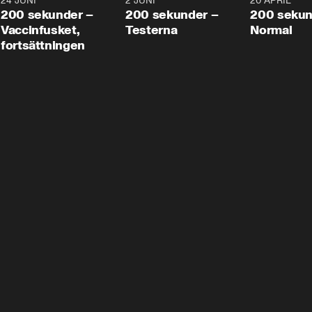
24 JUNI
5:00
2 JUNI
4:23
20 APRIL
200 sekunder –
200 sekunder –
200 sekun
Vaccinfusket,
Testerna
Normal
fortsättningen