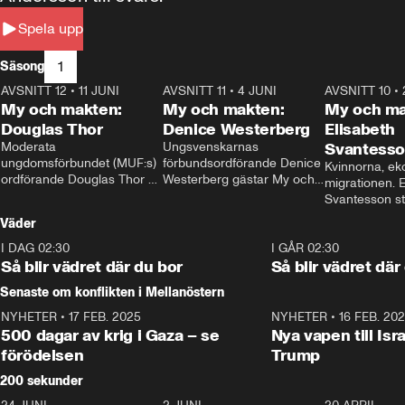
Spela upp
1
Säsong
AVSNITT 12
•
11 JUNI
26:27
AVSNITT 11
•
4 JUNI
23:40
AVSNITT 10
•
My och makten:
My och makten:
My och ma
Douglas Thor
Denice Westerberg
Elisabeth
Moderata 
Ungsvenskarnas 
Svantess
ungdomsförbundet (MUF:s) 
förbundsordförande Denice 
Kvinnorna, ek
ordförande Douglas Thor 
Westerberg gästar My och 
migrationen. E
gästar My och makten. I 
makten. I avsnittet 
Svantesson stäl
avsnittet diskuteras 
diskuteras migrationsfrågan 
när finansmini
Väder
tonårsutvisningarna och hur 
och hur SD ska locka 
Moderaterna ska locka 
kvinnliga väljare. 
I DAG 02:30
1:06
I GÅR 02:30
väljare till valet i höst. 
Så blir vädret där du bor
Så blir vädret där
Senaste om konflikten i Mellanöstern
NYHETER
•
17 FEB. 2025
0:45
NYHETER
•
16 FEB. 20
500 dagar av krig i Gaza – se
Nya vapen till Isr
förödelsen
Trump
200 sekunder