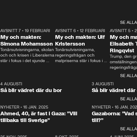
SE ALLA
7
AVSNITT 7
•
19 FEBRUARI
24:30
AVSNITT 6
•
12 FEBRUARI
27:30
AVSNITT 5
•
My och makten:
My och makten: Ulf
My och ma
Simona Mohamsson
Kristersson
Elisabeth
 
Tonårsutvisningarna, skolan 
Tonårsutvisningarna, 
Ringqvist
och och krisen i Liberalerna 
regeringsfrågan och 
Trump, den gr
står i fokus i det sjunde 
matpriserna står i fokus i 
omställningen
avsnittet av ”My och 
det sjätte avsnittet av ”My 
regeringsfråga
makten”. Se när 
och makten”. Se när 
centrum i det 
SE ALLA
Aftonbladets inrikespolitiska 
Aftonbladets inrikespolitiska 
avsnittet av ”
kommentator My 
kommentator My 
6
4 AUGUSTI
1:06
3 AUGUSTI
Makten”. Se nä
Rohwedder ställer 
Rohwedder ställer 
Så blir vädret där du bor
Så blir vädret där
Aftonbladets in
utbildnings- och 
statsminister Ulf Kristersson 
kommentator 
SE ALLA
integrationsminister Simona 
till svars.
Rohwedder stäl
Mohamsson till svars.
Centerpartiets
2
NYHETER
•
16 JAN. 2025
1:01
NYHETER
•
16 JAN. 20
Thand Ring till
Ahmed, 40, är fast i Gaza: ”Vill
Gazaborna: ”Vad s
tillbaka till Sverige”
till?”
SE ALLA