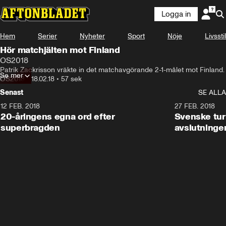
Logga in
Hem
Serier
Nyheter
Sport
Nöje
Livsstil
Hör matchjälten mot Finland
OS2018
Patrik Zackrisson vräkte in det matchavgörande 2-1-målet mot Finland.
Se mer
OS2018
•
18.02.18
•
57 sek
Senast
SE ALLA
12 FEB. 2018
2:00
27 FEB. 2018
20-åringens egna ord efter
Svenske turi
superbragden
avslutninge