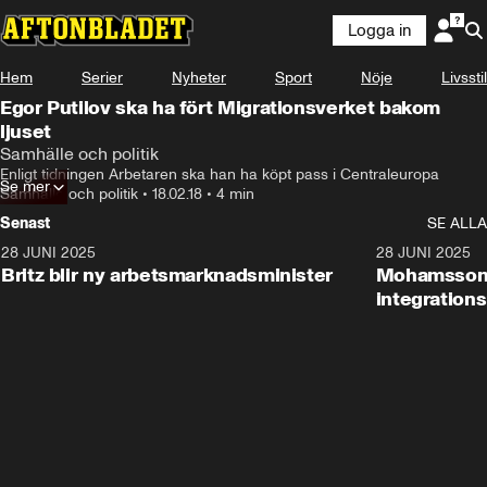
Logga in
Hem
Serier
Nyheter
Sport
Nöje
Livsstil
Egor Putilov ska ha fört Migrationsverket bakom
ljuset
Samhälle och politik
Enligt tidningen Arbetaren ska han ha köpt pass i Centraleuropa
Se mer
Samhälle och politik
•
18.02.18
•
4 min
Senast
SE ALLA
28 JUNI 2025
1:48
28 JUNI 2025
Britz blir ny arbetsmarknadsminister
Mohamsson b
integration