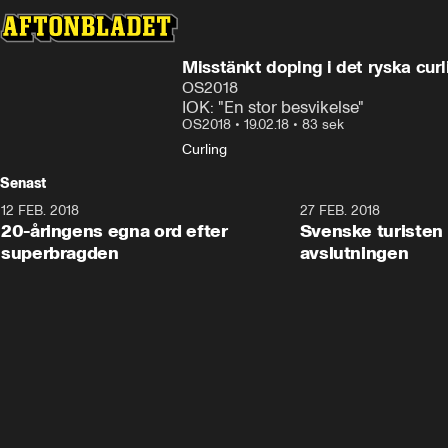
Misstänkt doping i det ryska curl
OS2018
IOK: "En stor besvikelse"
OS2018
•
19.02.18
•
83 sek
Curling
Senast
12 FEB. 2018
2:00
27 FEB. 2018
20-åringens egna ord efter
Svenske turisten 
superbragden
avslutningen