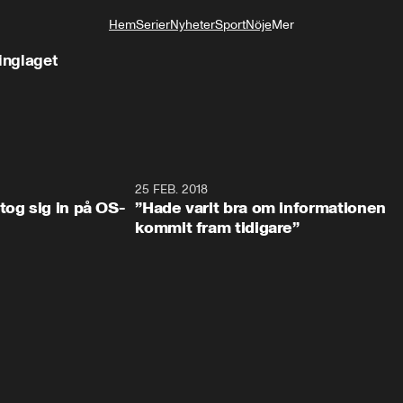
Hem
Serier
Nyheter
Sport
Nöje
Mer
Livsstil
inglaget
0:34
25 FEB. 2018
2:1
tog sig in på OS-
”Hade varit bra om informationen
kommit fram tidigare”