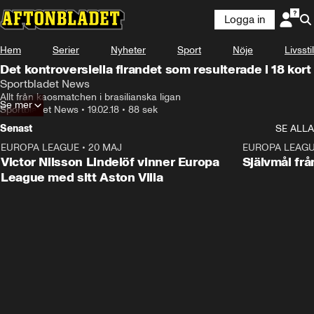
Logga in
Hem
Serier
Nyheter
Sport
Nöje
Livsstil
Det kontroversiella firandet som resulterade i 18 kort
Sportbladet News
Allt från kaosmatchen i brasilianska ligan
Se mer
Sportbladet News
•
19.02.18
•
88 sek
Senast
SE ALLA
EUROPA LEAGUE
•
20 MAJ
1:32
EUROPA LEAG
Victor Nilsson Lindelöf vinner Europa
Självmål frå
League med sitt Aston Villa