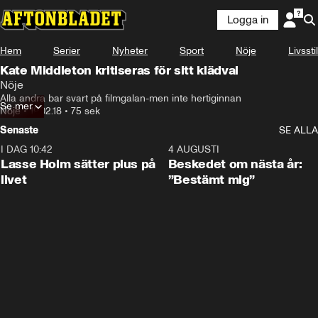
Logga in
Hem
Serier
Nyheter
Sport
Nöje
Livsstil
Kate Middleton kritiseras för sitt klädval
Nöje
Alla andra bar svart på filmgalan-men inte hertiginnan
Se mer
Nöje
•
19.02.18
•
75 sek
Senaste
SE ALLA
I DAG 10:42
1:04
4 AUGUSTI
Lasse Holm sätter plus på
Beskedet om nästa år:
livet
”Bestämt mig”