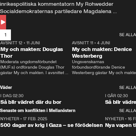
inrikespolitiska kommentatorn My Rohwedder 
Socialdemokraternas partiledare Magdalena 
Andersson till svars.
1
SE ALLA
AVSNITT 12
•
11 JUNI
26:27
AVSNITT 11
•
4 JUNI
2
My och makten: Douglas
My och makten: Denice
Thor
Westerberg
Moderata ungdomsförbundet 
Ungsvenskarnas 
(MUF:s) ordförande Douglas Thor 
förbundsordförande Denice 
gästar My och makten. I avsnittet 
Westerberg gästar My och makten.
diskuteras tonårsutvisningarna och 
avsnittet diskuteras migrationsfrå
hur Moderaterna ska locka väljare till 
och hur SD ska locka kvinnliga 
Väder
SE ALLA
valet i höst. 
väljare. 
I DAG 02:30
1:06
I GÅR 02:30
Så blir vädret där du bor
Så blir vädr
Senaste om konflikten i Mellanöstern
SE ALLA
NYHETER
•
17 FEB. 2025
0:45
NYHETER
•
16 F
500 dagar av krig i Gaza – se förödelsen
Nya vapen ti