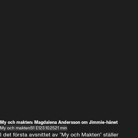
My och makten: Magdalena Andersson om Jimmie-hånet
My och makten
S1 E1
23.10.25
21 min
I det första avsnittet av ”My och Makten” ställer 