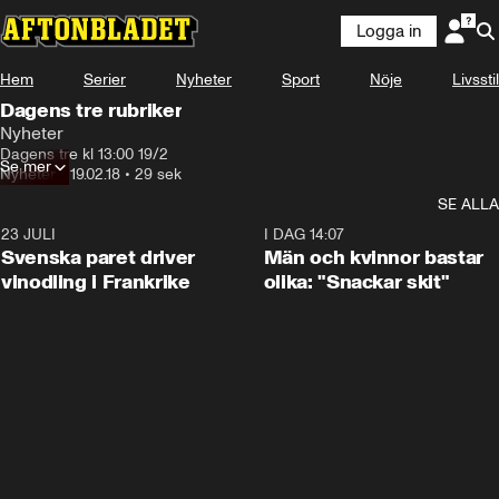
Logga in
Hem
Serier
Nyheter
Sport
Nöje
Livsstil
Dagens tre rubriker
Nyheter
Dagens tre kl 13:00 19/2
Se mer
Nyheter
•
19.02.18
•
29 sek
SE ALLA
23 JULI
1:52
I DAG 14:07
Svenska paret driver
Män och kvinnor bastar
vinodling i Frankrike
olika: "Snackar skit"