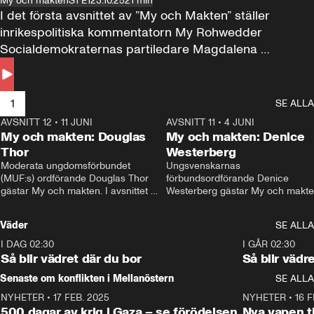
My och makten
S1 E1
23.10.25
21 min
I det första avsnittet av ”My och Makten” ställer 
inrikespolitiska kommentatorn My Rohwedder 
Socialdemokraternas partiledare Magdalena 
Andersson till svars.
1
SE ALLA
AVSNITT 12
•
11 JUNI
26:27
AVSNITT 11
•
4 JUNI
2
My och makten: Douglas
My och makten: Denice
Thor
Westerberg
Moderata ungdomsförbundet 
Ungsvenskarnas 
(MUF:s) ordförande Douglas Thor 
förbundsordförande Denice 
gästar My och makten. I avsnittet 
Westerberg gästar My och makten.
diskuteras tonårsutvisningarna och 
avsnittet diskuteras migrationsfrå
hur Moderaterna ska locka väljare till 
och hur SD ska locka kvinnliga 
Väder
SE ALLA
valet i höst. 
väljare. 
I DAG 02:30
1:06
I GÅR 02:30
Så blir vädret där du bor
Så blir vädr
Senaste om konflikten i Mellanöstern
SE ALLA
NYHETER
•
17 FEB. 2025
0:45
NYHETER
•
16 F
500 dagar av krig i Gaza – se förödelsen
Nya vapen ti