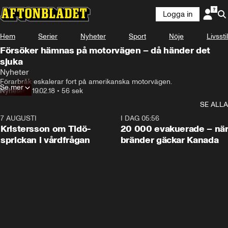
Logga in
Hem
Serier
Nyheter
Sport
Nöje
Livsstil
Försöker hämnas på motorvägen – då händer det
sjuka
Nyheter
Förarbråk eskalerar fort på amerikanska motorvägen.
Se mer
Nyheter
•
19.02.18
•
56 sek
SE ALLA
7 AUGUSTI
0:42
I DAG 05:56
Kristersson om Tidö-
20 000 evakuerade – nä
sprickan i vårdfrågan
bränder gäckar Kanada