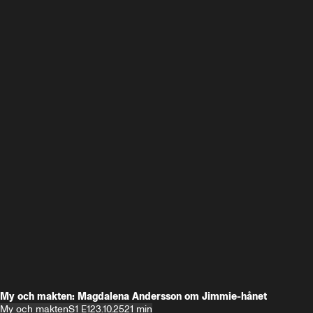
My och makten: Magdalena Andersson om Jimmie-hånet
My och makten
S1 E1
23.10.25
21 min