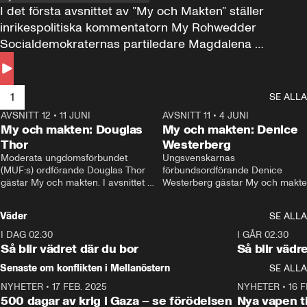
I det första avsnittet av ”My och Makten” ställer 
inrikespolitiska kommentatorn My Rohwedder 
Socialdemokraternas partiledare Magdalena 
Andersson till svars.
1
SE ALLA
AVSNITT 12
•
11 JUNI
26:27
AVSNITT 11
•
4 JUNI
2
My och makten: Douglas
My och makten: Denice
Thor
Westerberg
Moderata ungdomsförbundet 
Ungsvenskarnas 
(MUF:s) ordförande Douglas Thor 
förbundsordförande Denice 
gästar My och makten. I avsnittet 
Westerberg gästar My och makten.
diskuteras tonårsutvisningarna och 
avsnittet diskuteras migrationsfrå
hur Moderaterna ska locka väljare till 
och hur SD ska locka kvinnliga 
Väder
SE ALLA
valet i höst. 
väljare. 
I DAG 02:30
1:06
I GÅR 02:30
Så blir vädret där du bor
Så blir vädr
Senaste om konflikten i Mellanöstern
SE ALLA
NYHETER
•
17 FEB. 2025
0:45
NYHETER
•
16 F
500 dagar av krig i Gaza – se förödelsen
Nya vapen ti