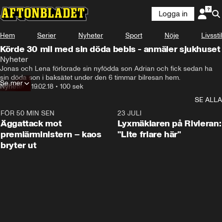
Logga in
Hem
Serier
Nyheter
Sport
Nöje
Livsstil
Körde 30 mil med sin döda bebis - anmäler sjukhuset
Nyheter
Jonas och Lena förlorade sin nyfödda son Adrian och fick sedan ha 
sin döda son i baksätet under den 6 timmar bilresan hem.
Se mer
Nyheter
•
19.02.18
•
100 sek
SE ALLA
FÖR 50 MIN SEN
0:37
23 JULI
Äggattack mot
Lyxmäklaren på Rivieran:
premiärministern – kaos
"Lite friare här"
bryter ut