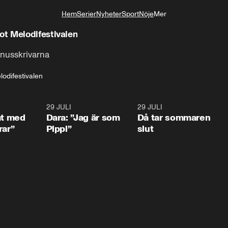
Hem
Serier
Nyheter
Sport
Nöje
Mer
Livsstil
t Melodifestivalen
nusskrivarna
lodifestivalen
1:02
29 JULI
0:41
29 JULI
0:3
at med
Dara: ”Jag är som
Då tar sommaren
rar”
Pippi”
slut