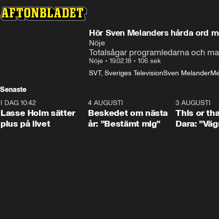
Hör Sven Melanders hårda ord mo
Nöje
Totalsågar programledarna och ma
Nöje
•
19.02.18
•
106 sek
SVT, Sveriges Television
Sven Melander
Me
Senaste
I DAG 10:42
1:04
4 AUGUSTI
0:24
3 AUGUSTI
Lasse Holm sätter
Beskedet om nästa
This or th
plus på livet
år: ”Bestämt mig”
Dara: ”Väg