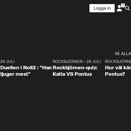
Logga in
SE ALLA
9
29 JULI
0:47
ROCKBJÖRNEN
•
28 JULI
0:15
ROCKBJÖRN
Duellen i Noll2 : ”Han
Rockbjörnen-quiz:
Hur väl kä
ljuger mest”
Katia VS Pontus
Pontus?