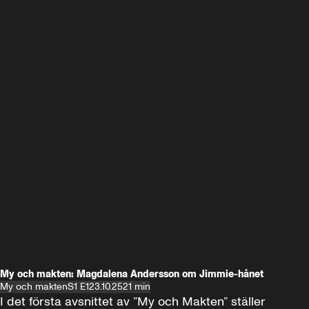
My och makten: Magdalena Andersson om Jimmie-hånet
My och makten
S1 E1
23.10.25
21 min
I det första avsnittet av ”My och Makten” ställer 