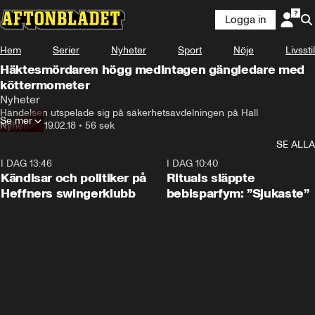
Logga in
Hem
Serier
Nyheter
Sport
Nöje
Livsstil
Häktesmördaren högg medintagen gängledare med
köttermometer
Nyheter
Händelsen utspelade sig på säkerhetsavdelningen på Hall
Se mer
Nyheter
•
19.02.18
•
56 sek
SE ALLA
I DAG 13:46
0:55
I DAG 10:40
Kändisar och politiker på
Rituals släppte
Heffners swingerklubb
bebisparfym: ”Sjukaste”