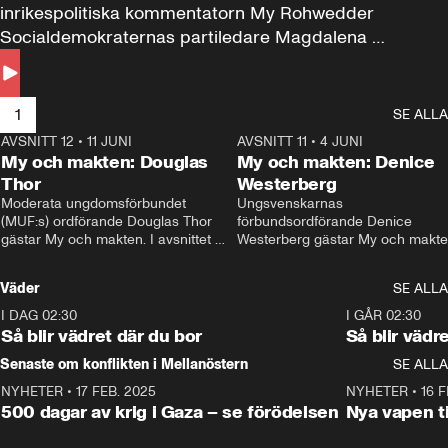
inrikespolitiska kommentatorn My Rohwedder 
Socialdemokraternas partiledare Magdalena 
Andersson till svars.
1
SE ALLA
AVSNITT 12
•
11 JUNI
26:27
AVSNITT 11
•
4 JUNI
2
My och makten: Douglas
My och makten: Denice
Thor
Westerberg
Moderata ungdomsförbundet 
Ungsvenskarnas 
(MUF:s) ordförande Douglas Thor 
förbundsordförande Denice 
gästar My och makten. I avsnittet 
Westerberg gästar My och makten.
diskuteras tonårsutvisningarna och 
avsnittet diskuteras migrationsfrå
hur Moderaterna ska locka väljare till 
och hur SD ska locka kvinnliga 
Väder
SE ALLA
valet i höst. 
väljare. 
I DAG 02:30
1:06
I GÅR 02:30
Så blir vädret där du bor
Så blir vädr
Senaste om konflikten i Mellanöstern
SE ALLA
NYHETER
•
17 FEB. 2025
0:45
NYHETER
•
16 F
500 dagar av krig i Gaza – se förödelsen
Nya vapen ti