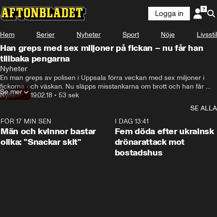
Logga in
Hem
Serier
Nyheter
Sport
Nöje
Livsstil
Han greps med sex miljoner på fickan – nu får han
tillbaka pengarna
Nyheter
En man greps av polisen i Uppsala förra veckan med sex miljoner i 
fickorna och väskan. Nu släpps misstankarna om brott och han får 
Se mer
tillbaka pengarna.
Nyheter
•
19.02.18
•
53 sek
SE ALLA
FÖR 17 MIN SEN
1:11
I DAG 13:41
Män och kvinnor bastar
Fem döda efter ukrainsk
olika: "Snackar skit"
drönarattack mot
bostadshus