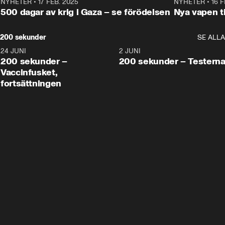
NYHETER
•
17 FEB. 2025
0:45
NYHETER
•
16 F
500 dagar av krig i Gaza – se förödelsen
Nya vapen ti
200 sekunder
SE ALLA
24 JUNI
5:00
2 JUNI
200 sekunder –
200 sekunder – Testern
Vaccinfusket,
fortsättningen