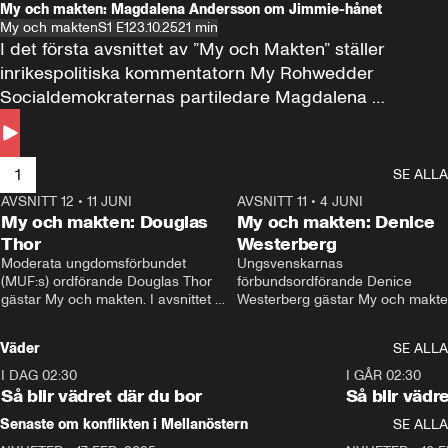
My och makten: Magdalena Andersson om Jimmie-hånet
My och makten
S1 E1
23.10.25
21 min
I det första avsnittet av ”My och Makten” ställer 
inrikespolitiska kommentatorn My Rohwedder 
Socialdemokraternas partiledare Magdalena 
Andersson till svars.
1
SE ALLA
AVSNITT 12
•
11 JUNI
26:27
AVSNITT 11
•
4 JUNI
2
My och makten: Douglas
My och makten: Denice
Thor
Westerberg
Moderata ungdomsförbundet 
Ungsvenskarnas 
(MUF:s) ordförande Douglas Thor 
förbundsordförande Denice 
gästar My och makten. I avsnittet 
Westerberg gästar My och makten.
diskuteras tonårsutvisningarna och 
avsnittet diskuteras migrationsfrå
hur Moderaterna ska locka väljare till 
och hur SD ska locka kvinnliga 
Väder
SE ALLA
valet i höst. 
väljare. 
I DAG 02:30
1:06
I GÅR 02:30
Så blir vädret där du bor
Så blir vädr
Senaste om konflikten i Mellanöstern
SE ALLA