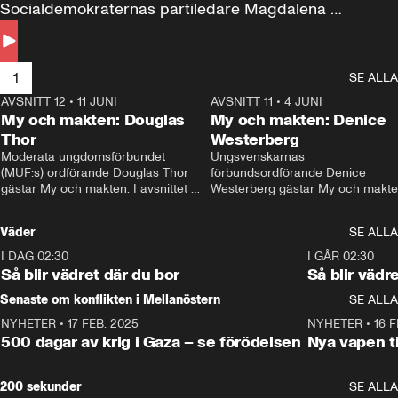
Socialdemokraternas partiledare Magdalena 
Andersson till svars.
1
SE ALLA
AVSNITT 12
•
11 JUNI
26:27
AVSNITT 11
•
4 JUNI
2
My och makten: Douglas
My och makten: Denice
Thor
Westerberg
Moderata ungdomsförbundet 
Ungsvenskarnas 
(MUF:s) ordförande Douglas Thor 
förbundsordförande Denice 
gästar My och makten. I avsnittet 
Westerberg gästar My och makten.
diskuteras tonårsutvisningarna och 
avsnittet diskuteras migrationsfrå
hur Moderaterna ska locka väljare till 
och hur SD ska locka kvinnliga 
Väder
SE ALLA
valet i höst. 
väljare. 
I DAG 02:30
1:06
I GÅR 02:30
Så blir vädret där du bor
Så blir vädr
Senaste om konflikten i Mellanöstern
SE ALLA
NYHETER
•
17 FEB. 2025
0:45
NYHETER
•
16 F
500 dagar av krig i Gaza – se förödelsen
Nya vapen ti
200 sekunder
SE ALLA