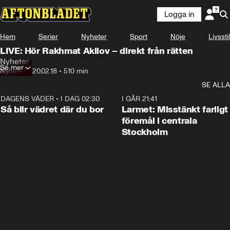
Logga in
Hem
Serier
Nyheter
Sport
Nöje
Livsstil
LIVE: Hör Rakhmat Akilov – direkt från rätten
Nyheter
Se mer
Nyheter
•
20.02.18
•
510 min
SE ALLA
DAGENS VÄDER
•
I DAG 02:30
1:06
I GÅR 21:41
Så blir vädret där du bor
Larmet: Misstänkt farligt
föremål i centrala
Stockholm