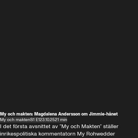
My och makten: Magdalena Andersson om Jimmie-hånet
My och makten
S1 E1
23.10.25
21 min
I det första avsnittet av ”My och Makten” ställer 
inrikespolitiska kommentatorn My Rohwedder 