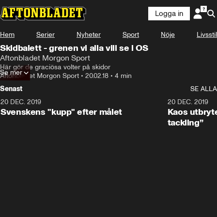
Logga in
Hem
Serier
Nyheter
Sport
Nöje
Livsstil
Skidbalett - grenen vi alla vill se i OS
Aftonbladet Morgon Sport
Här gör de graciösa volter på skidor
Se mer
Aftonbladet Morgon Sport
•
20.02.18
•
4 min
Senast
SE ALLA
20 DEC. 2019
0:44
20 DEC. 2019
Svenskens "kupp" efter målet
Kaos utbryte
tackling”