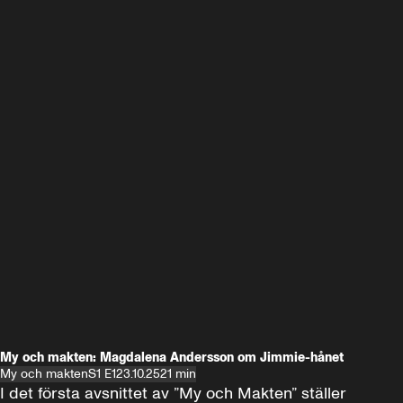
My och makten: Magdalena Andersson om Jimmie-hånet
My och makten
S1 E1
23.10.25
21 min
I det första avsnittet av ”My och Makten” ställer 