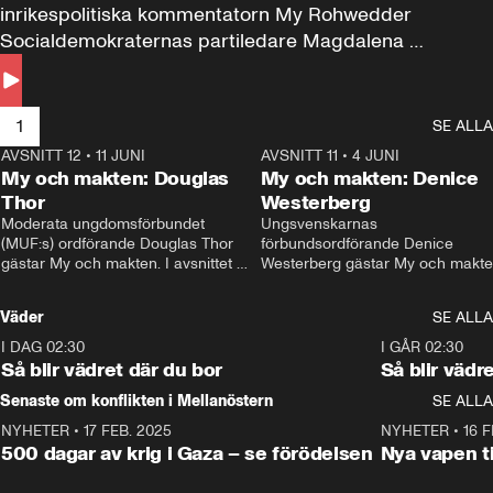
inrikespolitiska kommentatorn My Rohwedder 
Socialdemokraternas partiledare Magdalena 
Andersson till svars.
1
SE ALLA
AVSNITT 12
•
11 JUNI
26:27
AVSNITT 11
•
4 JUNI
2
My och makten: Douglas
My och makten: Denice
Thor
Westerberg
Moderata ungdomsförbundet 
Ungsvenskarnas 
(MUF:s) ordförande Douglas Thor 
förbundsordförande Denice 
gästar My och makten. I avsnittet 
Westerberg gästar My och makten.
diskuteras tonårsutvisningarna och 
avsnittet diskuteras migrationsfrå
hur Moderaterna ska locka väljare till 
och hur SD ska locka kvinnliga 
Väder
SE ALLA
valet i höst. 
väljare. 
I DAG 02:30
1:06
I GÅR 02:30
Så blir vädret där du bor
Så blir vädr
Senaste om konflikten i Mellanöstern
SE ALLA
NYHETER
•
17 FEB. 2025
0:45
NYHETER
•
16 F
500 dagar av krig i Gaza – se förödelsen
Nya vapen ti