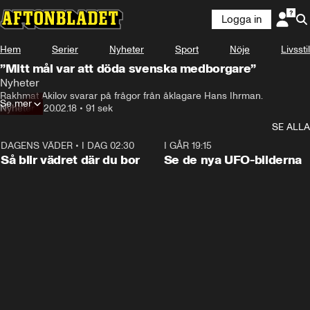
Logga in
Hem
Serier
Nyheter
Sport
Nöje
Livsstil
”Mitt mål var att döda svenska medborgare”
Nyheter
Rakhmat Akilov svarar på frågor från åklagare Hans Ihrman.
Se mer
Nyheter
•
20.02.18
•
91 sek
SE ALLA
DAGENS VÄDER
•
I DAG 02:30
1:06
I GÅR 19:15
Så blir vädret där du bor
Se de nya UFO-bilderna