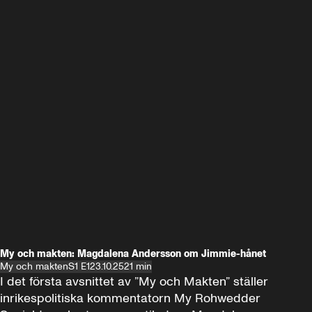
My och makten: Magdalena Andersson om Jimmie-hånet
My och makten
S1 E1
23.10.25
21 min
I det första avsnittet av ”My och Makten” ställer 
inrikespolitiska kommentatorn My Rohwedder 