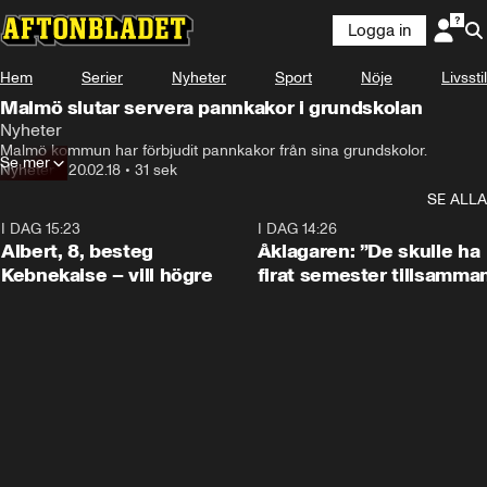
Logga in
Hem
Serier
Nyheter
Sport
Nöje
Livsstil
Malmö slutar servera pannkakor i grundskolan
Nyheter
Malmö kommun har förbjudit pannkakor från sina grundskolor.
Se mer
Nyheter
•
20.02.18
•
31 sek
SE ALLA
I DAG 15:23
0:54
I DAG 14:26
Albert, 8, besteg
Åklagaren: ”De skulle ha
Kebnekaise – vill högre
firat semester tillsamma