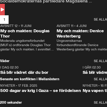
Socialdemokraternas partiledare Magdalena 
Andersson till svars.
1
SE ALLA
AVSNITT 12
•
11 JUNI
26:27
AVSNITT 11
•
4 JUNI
2
My och makten: Douglas
My och makten: Denice
Thor
Westerberg
Moderata ungdomsförbundet 
Ungsvenskarnas 
(MUF:s) ordförande Douglas Thor 
förbundsordförande Denice 
gästar My och makten. I avsnittet 
Westerberg gästar My och makten.
diskuteras tonårsutvisningarna och 
avsnittet diskuteras migrationsfrå
hur Moderaterna ska locka väljare till 
och hur SD ska locka kvinnliga 
Väder
SE ALLA
valet i höst. 
väljare. 
I DAG 02:30
1:06
I GÅR 02:30
Så blir vädret där du bor
Så blir vädr
Senaste om konflikten i Mellanöstern
SE ALLA
NYHETER
•
17 FEB. 2025
0:45
NYHETER
•
16 F
500 dagar av krig i Gaza – se förödelsen
Nya vapen ti
200 sekunder
SE ALLA