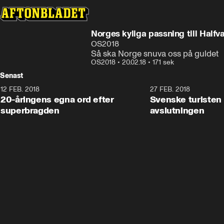
Norges kyliga passning till Halfv
OS2018
Så ska Norge snuva oss på guldet
OS2018
•
20.02.18
•
171 sek
Senast
12 FEB. 2018
2:00
27 FEB. 2018
20-åringens egna ord efter
Svenske turisten 
superbragden
avslutningen