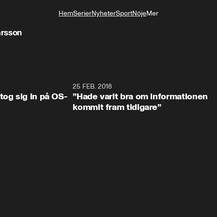
Hem
Serier
Nyheter
Sport
Nöje
Mer
Livsstil
arsson
0:34
25 FEB. 2018
2:1
tog sig in på OS-
”Hade varit bra om informationen
kommit fram tidigare”