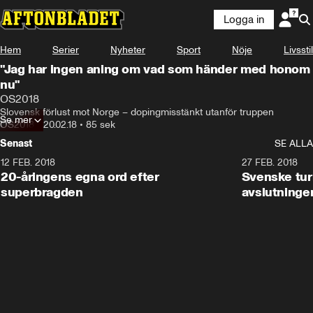
Logga in
Hem
Serier
Nyheter
Sport
Nöje
Livsstil
"Jag har ingen aning om vad som händer med honom
nu"
OS2018
Slovensk förlust mot Norge – dopingmisstänkt utanför truppen
Se mer
OS2018
•
20.02.18
•
85 sek
Senast
SE ALLA
12 FEB. 2018
2:00
27 FEB. 2018
20-åringens egna ord efter
Svenske turi
superbragden
avslutninge