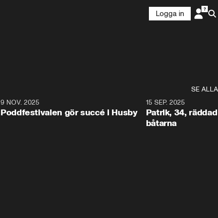
Logga in
SE ALLA
6
9 NOV. 2025
0:29
15 SEP. 2025
Poddfestivalen gör succé i Husby
Patrik, 34, räddad 
båtarna