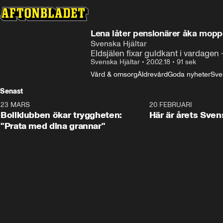
Lena låter pensionärer åka mopp
Svenska Hjältar
Eldsjälen fixar guldkant i vardagen –
Svenska Hjältar
•
20.02.18
•
91 sek
Vård & omsorg
Äldrevård
Goda nyheter
Sve
Senast
23 MARS
1:27
20 FEBRUARI
Bollklubben ökar tryggheten:
Här är årets Sven
"Prata med dina grannar"