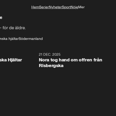
Hem
Serier
Nyheter
Sport
Nöje
Mer
Livsstil
e
 för de äldre.
nska hjältar
Södermanland
1:00
21 DEC. 2025
1:1
ska Hjältar
Nora tog hand om offren från
Risbergska