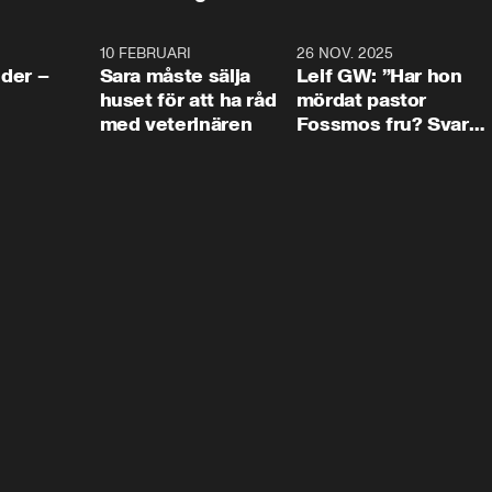
4:24
10 FEBRUARI
4:13
26 NOV. 2025
8:1
der –
Sara måste sälja
Leif GW: ”Har hon
huset för att ha råd
mördat pastor
med veterinären
Fossmos fru? Svar
nej.”