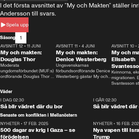
I det första avsnittet av ”My och Makten” ställe
Andersson till svars.
Spela upp
1
Säsong
AVSNITT 12
•
11 JUNI
26:27
AVSNITT 11
•
4 JUNI
23:40
AVSNITT 10
•
My och makten:
My och makten:
My och ma
Douglas Thor
Denice Westerberg
Elisabeth
Moderata 
Ungsvenskarnas 
Svantess
ungdomsförbundet (MUF:s) 
förbundsordförande Denice 
Kvinnorna, ek
ordförande Douglas Thor 
Westerberg gästar My och 
migrationen. E
gästar My och makten. I 
makten. I avsnittet 
Svantesson stäl
avsnittet diskuteras 
diskuteras migrationsfrågan 
när finansmini
Väder
tonårsutvisningarna och hur 
och hur SD ska locka 
Moderaterna ska locka 
kvinnliga väljare. 
I DAG 02:30
1:06
I GÅR 02:30
väljare till valet i höst. 
Så blir vädret där du bor
Så blir vädret där
Senaste om konflikten i Mellanöstern
NYHETER
•
17 FEB. 2025
0:45
NYHETER
•
16 FEB. 20
500 dagar av krig i Gaza – se
Nya vapen till Isr
förödelsen
Trump