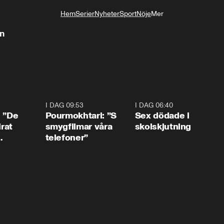
Hem
Serier
Nyheter
Sport
Nöje
Mer
Livsstil
en
1:54
I DAG 09:53
1:36
I DAG 06:40
0:4
: ”De
Pourmokhtari: ”S
Sex dödade i
irat
smygfilmar våra
skolskjutning
telefoner”
ns”