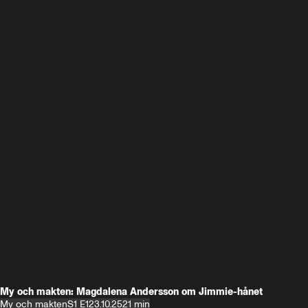
My och makten: Magdalena Andersson om Jimmie-hånet
My och makten
S1 E1
23.10.25
21 min