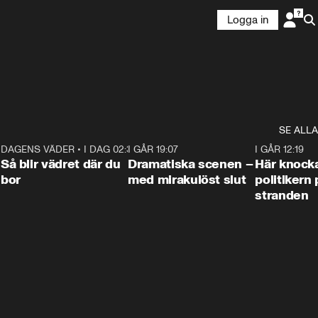
Logga in
SE ALLA
7
DAGENS VÄDER
•
I DAG 02:30
1:06
I GÅR 19:07
0:42
I GÅR 12:19
Så blir vädret där du
Dramatiska scenen –
Här knock
bor
med mirakulöst slut
politikern 
stranden