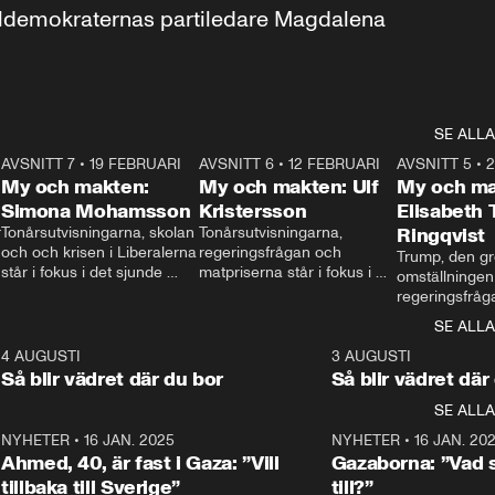
aldemokraternas partiledare Magdalena 
SE ALLA
7
AVSNITT 7
•
19 FEBRUARI
24:30
AVSNITT 6
•
12 FEBRUARI
27:30
AVSNITT 5
•
My och makten:
My och makten: Ulf
My och ma
Simona Mohamsson
Kristersson
Elisabeth
 
Tonårsutvisningarna, skolan 
Tonårsutvisningarna, 
Ringqvist
och och krisen i Liberalerna 
regeringsfrågan och 
Trump, den gr
står i fokus i det sjunde 
matpriserna står i fokus i 
omställningen
avsnittet av ”My och 
det sjätte avsnittet av ”My 
regeringsfråga
makten”. Se när 
och makten”. Se när 
centrum i det 
SE ALLA
Aftonbladets inrikespolitiska 
Aftonbladets inrikespolitiska 
avsnittet av ”
kommentator My 
kommentator My 
6
4 AUGUSTI
1:06
3 AUGUSTI
Makten”. Se nä
Rohwedder ställer 
Rohwedder ställer 
Så blir vädret där du bor
Så blir vädret där
Aftonbladets in
utbildnings- och 
statsminister Ulf Kristersson 
kommentator 
SE ALLA
integrationsminister Simona 
till svars.
Rohwedder stäl
Mohamsson till svars.
Centerpartiets
2
NYHETER
•
16 JAN. 2025
1:01
NYHETER
•
16 JAN. 20
Thand Ring till
Ahmed, 40, är fast i Gaza: ”Vill
Gazaborna: ”Vad s
tillbaka till Sverige”
till?”