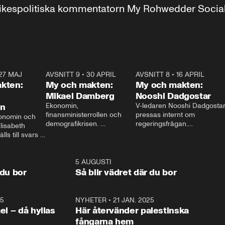
r inrikespolitiska kommentatorn My Rohwedder Soci
27 MAJ
3:51
AVSNITT 9
•
30 APRIL
24:00
AVSNITT 8
•
16 APRIL
25:1
kten:
My och makten:
My och makten:
Mikael Damberg
Nooshi Dadgostar
on
Ekonomin, 
V-ledaren Nooshi Dadgostar
finansministerrollen och 
pressas internt om 
onomin och 
demografikrisen. 
regeringsfrågan.

lisabeth 
Oppositionen ställs till svars 
I Aftonbladets 
ls till svars 
när Socialdemokraternas 
partiledarutfrågning ”My 
stern gästar 
Mikael Damberg gästar My 
och Makten” sätter hon ner 
My och Makten. 
och Makten. 
foten mot kritikerna:

1:06
5 AUGUSTI
1:0
– Vi ställer upp i val. Ska vi 
 du bor
Så blir vädret där du bor
vara med så sitter vi förstås 
25
1:22
NYHETER
•
21 JAN. 2025
0:5
ael – då hyllas
Här återvänder palestinska
fångarna hem