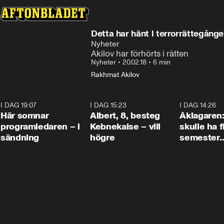
Detta har hänt i terrorrättegång
Nyheter
Akilov har förhörts i rätten
Nyheter
•
20.02.18
•
6 min
Rakhmat Akilov
I DAG 19:07
0:45
I DAG 15:23
0:54
I DAG 14:26
Här somnar
Albert, 8, besteg
Åklagaren
programledaren – i
Kebnekaise – vill
skulle ha f
sändning
högre
semester
tillsamma