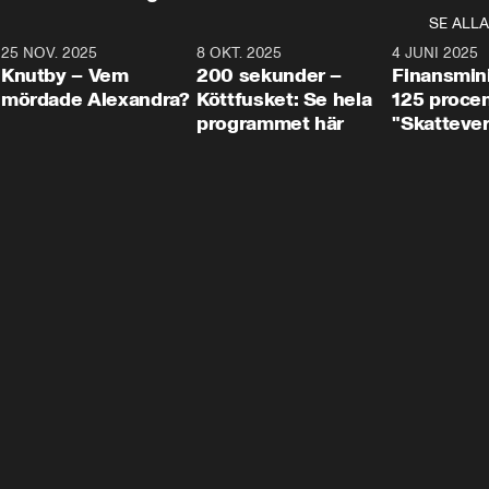
SE ALLA
3
25 NOV. 2025
31:05
8 OKT. 2025
4:29
4 JUNI 2025
Knutby – Vem
200 sekunder –
Finansmin
mördade Alexandra?
Köttfusket: Se hela
125 procent
programmet här
"Skattever
viktig uppg