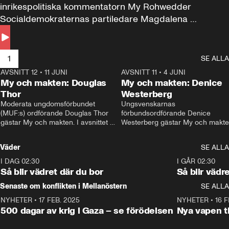
inrikespolitiska kommentatorn My Rohwedder 
Socialdemokraternas partiledare Magdalena 
Andersson till svars.
1
SE ALLA
AVSNITT 12
•
11 JUNI
26:27
AVSNITT 11
•
4 JUNI
2
My och makten: Douglas
My och makten: Denice
Thor
Westerberg
Moderata ungdomsförbundet 
Ungsvenskarnas 
(MUF:s) ordförande Douglas Thor 
förbundsordförande Denice 
gästar My och makten. I avsnittet 
Westerberg gästar My och makten.
diskuteras tonårsutvisningarna och 
avsnittet diskuteras migrationsfrå
hur Moderaterna ska locka väljare till 
och hur SD ska locka kvinnliga 
Väder
SE ALLA
valet i höst. 
väljare. 
I DAG 02:30
1:06
I GÅR 02:30
Så blir vädret där du bor
Så blir vädr
Senaste om konflikten i Mellanöstern
SE ALLA
NYHETER
•
17 FEB. 2025
0:45
NYHETER
•
16 F
500 dagar av krig i Gaza – se förödelsen
Nya vapen ti