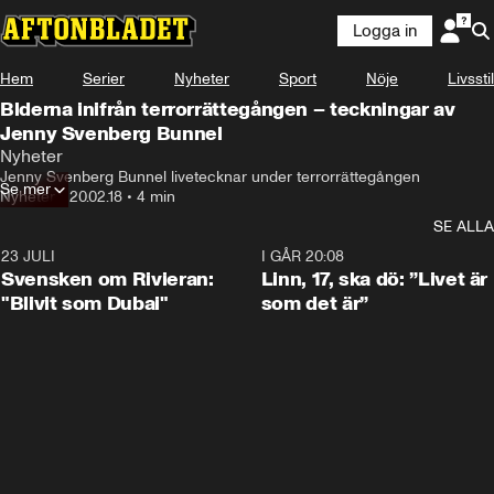
Logga in
Hem
Serier
Nyheter
Sport
Nöje
Livsstil
Blderna inifrån terrorrättegången – teckningar av
Jenny Svenberg Bunnel
Nyheter
Jenny Svenberg Bunnel livetecknar under terrorrättegången
Se mer
Nyheter
•
20.02.18
•
4 min
SE ALLA
23 JULI
1:42
I GÅR 20:08
Svensken om Rivieran:
Linn, 17, ska dö: ”Livet är
"Blivit som Dubai"
som det är”