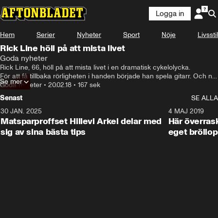
Logga in
Hem
Serier
Nyheter
Sport
Nöje
Livsstil
Rick Line höll på att mista livet
Goda nyheter
Rick Line, 66, höll på att mista livet i en dramatisk cykelolycka. 

För att få tillbaka rörligheten i handen började han spela gitarr. Och nu,  
Se mer
knappt två år senare, är debutplattan på väg.
Goda nyheter
•
20.02.18
•
167 sek
Senast
SE ALLA
30 JAN. 2025
0:59
4 MAJ 2019
Matsparproffset Hillevi Arkel delar med
Här överrask
sig av sina bästa tips
eget bröllop