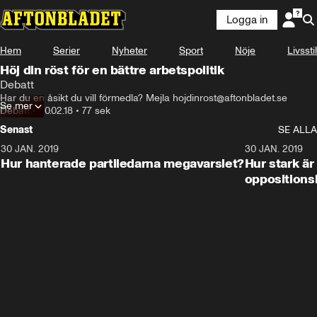
Logga in
Hem
Serier
Nyheter
Sport
Nöje
Livsstil
Höj din röst för en bättre arbetspolitik
Debatt
Har du en åsikt du vill förmedla? Mejla hojdinrost@aftonbladet.se
Se mer
Debatt
•
20.02.18
•
77 sek
Senast
SE ALLA
30 JAN. 2019
17:44
30 JAN. 2019
Hur hanterade partiledarna megavarslet?
Hur stark ä
oppositions