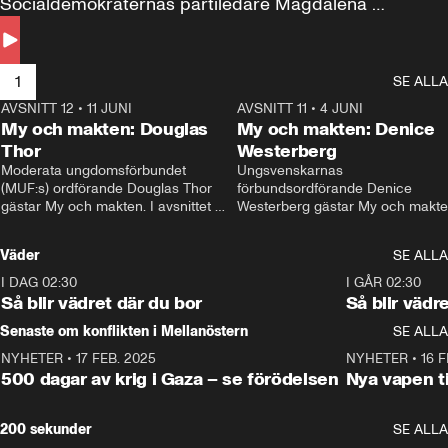
Socialdemokraternas partiledare Magdalena 
Andersson till svars.
1
SE ALLA
AVSNITT 12
•
11 JUNI
26:27
AVSNITT 11
•
4 JUNI
2
My och makten: Douglas
My och makten: Denice
Thor
Westerberg
Moderata ungdomsförbundet 
Ungsvenskarnas 
(MUF:s) ordförande Douglas Thor 
förbundsordförande Denice 
gästar My och makten. I avsnittet 
Westerberg gästar My och makten.
diskuteras tonårsutvisningarna och 
avsnittet diskuteras migrationsfrå
hur Moderaterna ska locka väljare till 
och hur SD ska locka kvinnliga 
Väder
SE ALLA
valet i höst. 
väljare. 
I DAG 02:30
1:06
I GÅR 02:30
Så blir vädret där du bor
Så blir vädr
Senaste om konflikten i Mellanöstern
SE ALLA
NYHETER
•
17 FEB. 2025
0:45
NYHETER
•
16 F
500 dagar av krig i Gaza – se förödelsen
Nya vapen ti
200 sekunder
SE ALLA