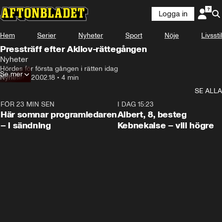
Logga in
Hem
Serier
Nyheter
Sport
Nöje
Livsstil
Pressträff efter Akilov-rättegången
Nyheter
Hördes för första gången i rätten idag
Se mer
Nyheter
•
20.02.18
•
4 min
SE ALLA
FÖR 23 MIN SEN
0:45
I DAG 15:23
Här somnar programledaren
Albert, 8, besteg
– i sändning
Kebnekaise – vill högre