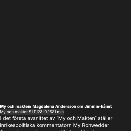
My och makten: Magdalena Andersson om Jimmie-hånet
My och makten
S1 E1
23.10.25
21 min
I det första avsnittet av ”My och Makten” ställer 
inrikespolitiska kommentatorn My Rohwedder 