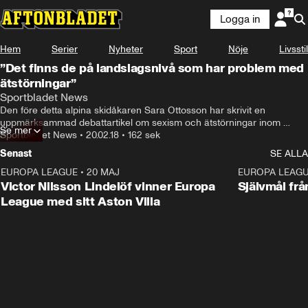
Logga in
Hem
Serier
Nyheter
Sport
Nöje
Livsstil
”Det finns de på landslagsnivå som har problem med
ätstörningar”
Sportbladet News
Den före detta alpina skidåkaren Sara Ottosson har skrivit en 
uppmärksammad debattartikel om sexism och ätstörningar inom 
Se mer
idrotten.
Sportbladet News
•
20.02.18
•
162 sek
Senast
SE ALLA
EUROPA LEAGUE
•
20 MAJ
1:32
EUROPA LEAG
Victor Nilsson Lindelöf vinner Europa
Självmål frå
League med sitt Aston Villa