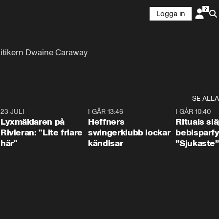
Logga in
litikern Dwaine Caraway 
SE ALLA
7
23 JULI
2:02
I GÅR 13:46
0:55
I GÅR 10:40
Lyxmäklaren på
Heffners
Rituals sl
Rivieran: "Lite friare
swingerklubb lockar
bebisparf
här"
kändisar
”Sjukaste”