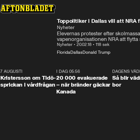
Toppolitiker i Dallas vill att NRA f
Nyheter
Elevernas protester efter skolmassa
vapenorganisationen NRA att flytta s
Nyheter
•
20.02.18
•
118 sek
Florida
Dallas
Donald Trump
7 AUGUSTI
0:42
I DAG 05:56
0:38
DAGENS VÄD
Kristersson om Tidö-
20 000 evakuerade
Så blir väd
sprickan i vårdfrågan
– när bränder gäckar
bor
Kanada