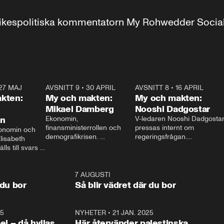
r inrikespolitiska kommentatorn My Rohwedder Soci
27 MAJ
3:51
AVSNITT 9
•
30 APRIL
24:00
AVSNITT 8
•
16 APRIL
25:1
kten:
My och makten:
My och makten:
Mikael Damberg
Nooshi Dadgostar
on
Ekonomin, 
V-ledaren Nooshi Dadgostar
finansministerrollen och 
pressas internt om 
onomin och 
demografikrisen. 
regeringsfrågan.

lisabeth 
Oppositionen ställs till svars 
I Aftonbladets 
ls till svars 
när Socialdemokraternas 
partiledarutfrågning ”My 
stern gästar 
Mikael Damberg gästar My 
och Makten” sätter hon ner 
My och Makten. 
och Makten. 
foten mot kritikerna:

1:06
7 AUGUSTI
1:0
– Vi ställer upp i val. Ska vi 
 du bor
Så blir vädret där du bor
vara med så sitter vi förstås 
25
1:22
NYHETER
•
21 JAN. 2025
0:5
ael – då hyllas
Här återvänder palestinska