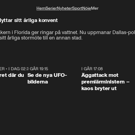
Hem
Serier
Nyheter
Sport
Nöje
Mer
Livsstil
lyttar sitt årliga konvent
kern i Florida ger ringar på vattnet. Nu uppmanar Dallas-po
itt årliga stormöte till en annan stad.
ER
•
I DAG 02:30
1:06
I GÅR 19:15
0:36
I GÅR 17:08
0:3
ret där du
Se de nya UFO-
Äggattack mot
bilderna
premiärministern –
kaos bryter ut