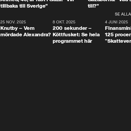
tillbaka till Sverige”
till?”
SE ALLA
3
25 NOV. 2025
31:05
8 OKT. 2025
4:29
4 JUNI 2025
Knutby – Vem
200 sekunder –
Finansmin
mördade Alexandra?
Köttfusket: Se hela
125 procent
programmet här
"Skattever
viktig uppg