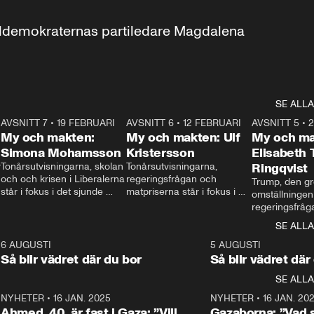
aldemokraternas partiledare Magdalena 
SE ALLA
7
AVSNITT 7
•
19 FEBRUARI
24:30
AVSNITT 6
•
12 FEBRUARI
27:30
AVSNITT 5
•
My och makten:
My och makten: Ulf
My och ma
Simona Mohamsson
Kristersson
Elisabeth
 
Tonårsutvisningarna, skolan 
Tonårsutvisningarna, 
Ringqvist
och och krisen i Liberalerna 
regeringsfrågan och 
Trump, den gr
står i fokus i det sjunde 
matpriserna står i fokus i 
omställningen
avsnittet av ”My och 
det sjätte avsnittet av ”My 
regeringsfråga
makten”. Se när 
och makten”. Se när 
centrum i det 
SE ALLA
Aftonbladets inrikespolitiska 
Aftonbladets inrikespolitiska 
avsnittet av ”
kommentator My 
kommentator My 
6
6 AUGUSTI
1:06
5 AUGUSTI
Makten”. Se nä
Rohwedder ställer 
Rohwedder ställer 
Så blir vädret där du bor
Så blir vädret där
Aftonbladets in
utbildnings- och 
statsminister Ulf Kristersson 
kommentator 
SE ALLA
integrationsminister Simona 
till svars.
Rohwedder stäl
Mohamsson till svars.
Centerpartiets
2
NYHETER
•
16 JAN. 2025
1:01
NYHETER
•
16 JAN. 20
Thand Ring till
Ahmed, 40, är fast i Gaza: ”Vill
Gazaborna: ”Vad s