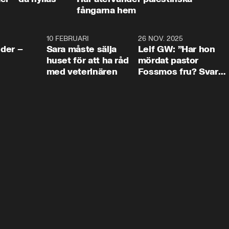
fångarna hem
4:24
10 FEBRUARI
4:13
26 NOV. 2025
8:1
der –
Sara måste sälja
Leif GW: ”Har hon
huset för att ha råd
mördat pastor
med veterinären
Fossmos fru? Svar
nej.”