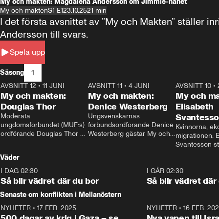
My och makten: Magdalena Andersson om Jimmie-hånet
My och makten
S1 E1
23.10.25
21 min
I det första avsnittet av ”My och Makten” ställe
Andersson till svars.
Spela upp
1
Säsong
AVSNITT 12
•
11 JUNI
26:27
AVSNITT 11
•
4 JUNI
23:40
AVSNITT 10
•
My och makten:
My och makten:
My och ma
Douglas Thor
Denice Westerberg
Elisabeth
Moderata 
Ungsvenskarnas 
Svantess
ungdomsförbundet (MUF:s) 
förbundsordförande Denice 
Kvinnorna, ek
ordförande Douglas Thor 
Westerberg gästar My och 
migrationen. E
gästar My och makten. I 
makten. I avsnittet 
Svantesson stäl
avsnittet diskuteras 
diskuteras migrationsfrågan 
när finansmini
Väder
tonårsutvisningarna och hur 
och hur SD ska locka 
Moderaterna ska locka 
kvinnliga väljare. 
I DAG 02:30
1:06
I GÅR 02:30
väljare till valet i höst. 
Så blir vädret där du bor
Så blir vädret där
Senaste om konflikten i Mellanöstern
NYHETER
•
17 FEB. 2025
0:45
NYHETER
•
16 FEB. 20
500 dagar av krig i Gaza – se
Nya vapen till Isr