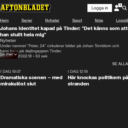
Logga in
Hem
Serier
Nyheter
Sport
Nöje
Livsstil
Johans identitet kapad på Tinder: "Det känns som att
han stulit hela mig"
Nyheter
Under namnet ”Peter, 24” cirkulerar bilder på Johan Törnblom och 
hans barn på dejtingappen Tinder.
Se mer
Nyheter
•
20.02.18
•
63 sek
SE ALLA
I DAG 19:07
0:42
I DAG 12:19
Dramatiska scenen – med
Här knockas politikern p
mirakulöst slut
stranden