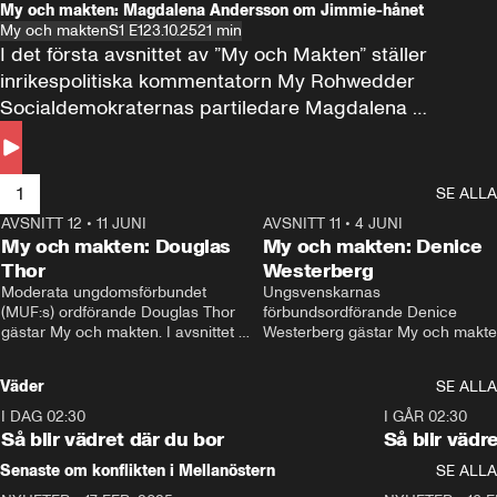
My och makten: Magdalena Andersson om Jimmie-hånet
My och makten
S1 E1
23.10.25
21 min
I det första avsnittet av ”My och Makten” ställer 
inrikespolitiska kommentatorn My Rohwedder 
Socialdemokraternas partiledare Magdalena 
Andersson till svars.
1
SE ALLA
AVSNITT 12
•
11 JUNI
26:27
AVSNITT 11
•
4 JUNI
2
My och makten: Douglas
My och makten: Denice
Thor
Westerberg
Moderata ungdomsförbundet 
Ungsvenskarnas 
(MUF:s) ordförande Douglas Thor 
förbundsordförande Denice 
gästar My och makten. I avsnittet 
Westerberg gästar My och makten.
diskuteras tonårsutvisningarna och 
avsnittet diskuteras migrationsfrå
hur Moderaterna ska locka väljare till 
och hur SD ska locka kvinnliga 
Väder
SE ALLA
valet i höst. 
väljare. 
I DAG 02:30
1:06
I GÅR 02:30
Så blir vädret där du bor
Så blir vädr
Senaste om konflikten i Mellanöstern
SE ALLA