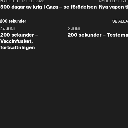
NYHETER
•
17 FEB. 2025
0:45
NYHETER
•
16 F
500 dagar av krig i Gaza – se förödelsen
Nya vapen ti
200 sekunder
SE ALLA
24 JUNI
5:00
2 JUNI
200 sekunder –
200 sekunder – Testern
Vaccinfusket,
fortsättningen