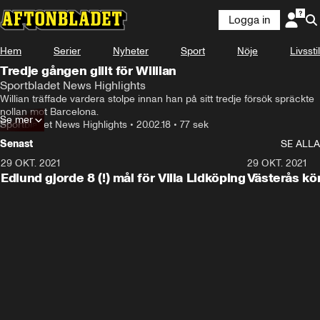
Logga in
Hem
Serier
Nyheter
Sport
Nöje
Livsstil
Tredje gången gillt för Willian
Sportbladet News Highlights
Willian träffade vardera stolpe innan han på sitt tredje försök spräckte 
nollan mot Barcelona.
Se mer
Sportbladet News Highlights
•
20.02.18
•
77 sek
Senast
SE ALLA
29 OKT. 2021
4:11
29 OKT. 2021
Edlund gjorde 8 (!) mål för Villa Lidköping
Västerås kö