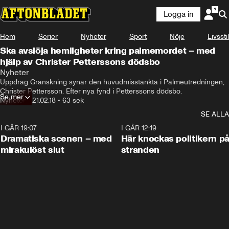
Logga in
Hem
Serier
Nyheter
Sport
Nöje
Livsstil
Ska avslöja hemligheter kring palmemordet – med
hjälp av Christer Petterssons dödsbo
Nyheter
Uppdrag Granskning synar den huvudmisstänkta i Palmeutredningen, 
Christer Pettersson. Efter nya fynd i Petterssons dödsbo.
Se mer
Nyheter
•
21.02.18
•
63 sek
SE ALLA
I GÅR 19:07
0:42
I GÅR 12:19
Dramatiska scenen – med
Här knockas politikern p
mirakulöst slut
stranden