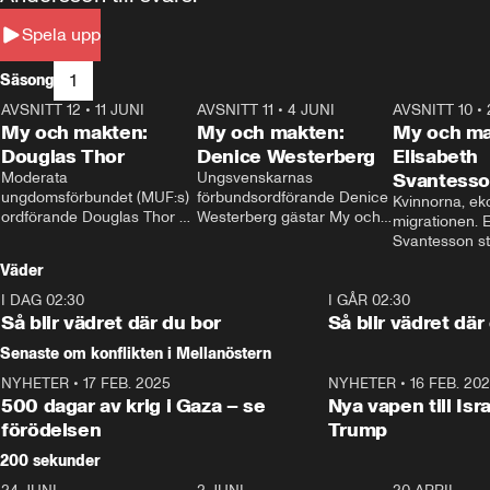
Spela upp
1
Säsong
AVSNITT 12
•
11 JUNI
26:27
AVSNITT 11
•
4 JUNI
23:40
AVSNITT 10
•
My och makten:
My och makten:
My och ma
Douglas Thor
Denice Westerberg
Elisabeth
Moderata 
Ungsvenskarnas 
Svantess
ungdomsförbundet (MUF:s) 
förbundsordförande Denice 
Kvinnorna, ek
ordförande Douglas Thor 
Westerberg gästar My och 
migrationen. E
gästar My och makten. I 
makten. I avsnittet 
Svantesson stäl
avsnittet diskuteras 
diskuteras migrationsfrågan 
när finansmini
Väder
tonårsutvisningarna och hur 
och hur SD ska locka 
Moderaterna ska locka 
kvinnliga väljare. 
I DAG 02:30
1:06
I GÅR 02:30
väljare till valet i höst. 
Så blir vädret där du bor
Så blir vädret där
Senaste om konflikten i Mellanöstern
NYHETER
•
17 FEB. 2025
0:45
NYHETER
•
16 FEB. 20
500 dagar av krig i Gaza – se
Nya vapen till Isr
förödelsen
Trump
200 sekunder