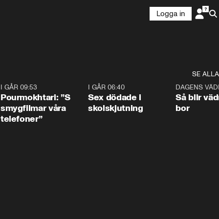
Logga in
SE ALLA
4
I GÅR 09:53
1:36
I GÅR 06:40
0:47
DAGENS VÄD
Pourmokhtari: ”S
Sex dödade i
Så blir väd
smygfilmar våra
skolskjutning
bor
telefoner”