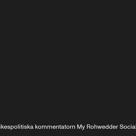
r inrikespolitiska kommentatorn My Rohwedder Soci