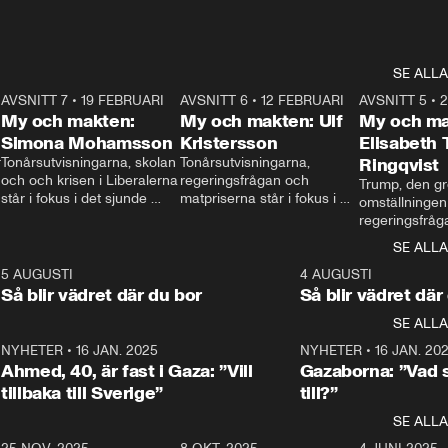
SE ALLA
7
AVSNITT 7
•
19 FEBRUARI
24:30
AVSNITT 6
•
12 FEBRUARI
27:30
AVSNITT 5
•
My och makten:
My och makten: Ulf
My och ma
Simona Mohamsson
Kristersson
Elisabeth
 
Tonårsutvisningarna, skolan 
Tonårsutvisningarna, 
Ringqvist
och och krisen i Liberalerna 
regeringsfrågan och 
Trump, den gr
står i fokus i det sjunde 
matpriserna står i fokus i 
omställningen
avsnittet av ”My och 
det sjätte avsnittet av ”My 
regeringsfråga
makten”. Se när 
och makten”. Se när 
centrum i det 
SE ALLA
Aftonbladets inrikespolitiska 
Aftonbladets inrikespolitiska 
avsnittet av ”
kommentator My 
kommentator My 
6
5 AUGUSTI
1:06
4 AUGUSTI
Makten”. Se nä
Rohwedder ställer 
Rohwedder ställer 
Så blir vädret där du bor
Så blir vädret där
Aftonbladets in
utbildnings- och 
statsminister Ulf Kristersson 
kommentator 
SE ALLA
integrationsminister Simona 
till svars.
Rohwedder stäl
Mohamsson till svars.
Centerpartiets
2
NYHETER
•
16 JAN. 2025
1:01
NYHETER
•
16 JAN. 20
Thand Ring till
Ahmed, 40, är fast i Gaza: ”Vill
Gazaborna: ”Vad s
tillbaka till Sverige”
till?”
SE ALLA