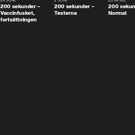
24 JUNI
5:00
2 JUNI
4:23
20 APRIL
200 sekunder –
200 sekunder –
200 sekun
Vaccinfusket,
Testerna
Normal
fortsättningen