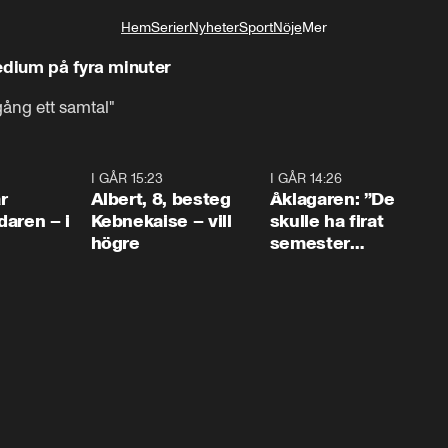
Hem
Serier
Nyheter
Sport
Nöje
Mer
Livsstil
edium på fyra minuter
gång ett samtal"
0:45
I GÅR 15:23
0:54
I GÅR 14:26
1:5
r
Albert, 8, besteg
Åklagaren: ”De
aren – i
Kebnekaise – vill
skulle ha firat
högre
semester
tillsammans”