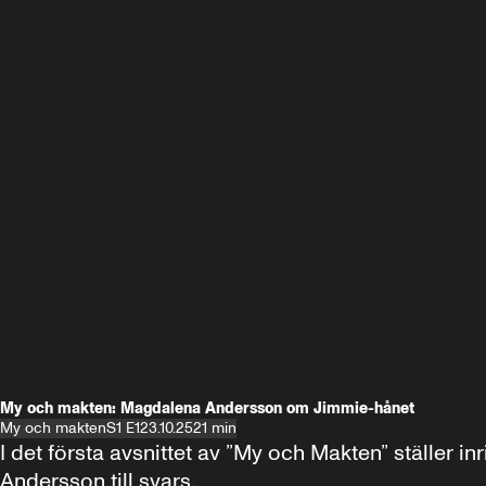
My och makten: Magdalena Andersson om Jimmie-hånet
My och makten
S1 E1
23.10.25
21 min
I det första avsnittet av ”My och Makten” ställe
Andersson till svars.