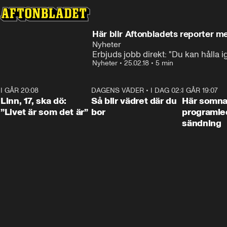
Här blir Aftonbladets reporter m
Nyheter
Erbjuds jobb direkt: "Du kan hålla i
Nyheter
•
25.02.18
•
5 min
I GÅR 20:08
4:36
DAGENS VÄDER
•
I DAG 02:30
1:06
I GÅR 19:07
Linn, 17, ska dö:
Så blir vädret där du
Här somna
”Livet är som det är”
bor
programled
sändning