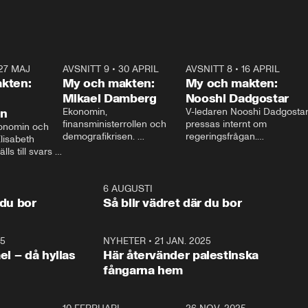
27 MAJ
3:51
AVSNITT 9
•
30 APRIL
24:00
AVSNITT 8
•
16 APRIL
25:1
kten:
My och makten:
My och makten:
Mikael Damberg
Nooshi Dadgostar
on
Ekonomin, 
V-ledaren Nooshi Dadgostar
finansministerrollen och 
pressas internt om 
onomin och 
demografikrisen. 
regeringsfrågan.

lisabeth 
Oppositionen ställs till svars 
I Aftonbladets 
ls till svars 
när Socialdemokraternas 
partiledarutfrågning ”My 
stern gästar 
Mikael Damberg gästar My 
och Makten” sätter hon ner 
My och Makten. 
och Makten. 
foten mot kritikerna:

1:06
6 AUGUSTI
1:0
– Vi ställer upp i val. Ska vi 
 du bor
Så blir vädret där du bor
vara med så sitter vi förstås 
25
1:22
NYHETER
•
21 JAN. 2025
0:5
ael – då hyllas
Här återvänder palestinska
fångarna hem