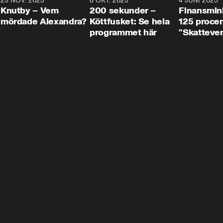
3
25 NOV. 2025
31:05
8 OKT. 2025
4:29
4 JUNI 2025
Knutby – Vem
200 sekunder –
Finansmin
mördade Alexandra?
Köttfusket: Se hela
125 procent
programmet här
"Skattever
viktig uppg