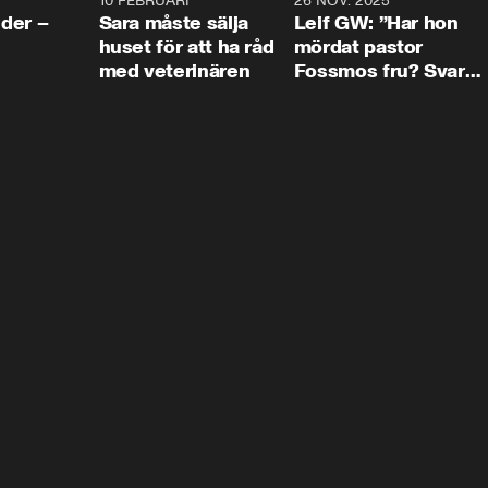
4:24
10 FEBRUARI
4:13
26 NOV. 2025
8:1
der –
Sara måste sälja
Leif GW: ”Har hon
huset för att ha råd
mördat pastor
med veterinären
Fossmos fru? Svar
nej.”