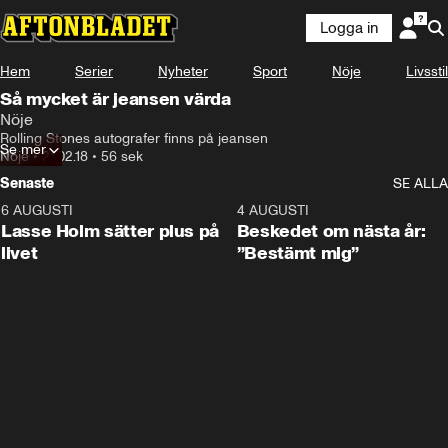
Logga in
Hem
Serier
Nyheter
Sport
Nöje
Livsstil
Så mycket är jeansen värda
Nöje
Rolling Stones autografer finns på jeansen
Se mer
Nöje
•
21.02.18
•
56 sek
Senaste
SE ALLA
6 AUGUSTI
1:04
4 AUGUSTI
Lasse Holm sätter plus på
Beskedet om nästa år:
livet
”Bestämt mig”