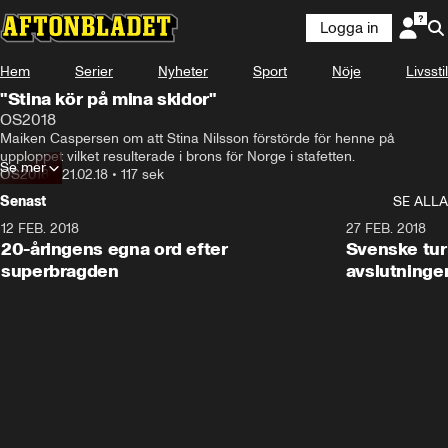
Logga in
Hem
Serier
Nyheter
Sport
Nöje
Livsstil
"Stina kör på mina skidor"
OS2018
Maiken Caspersen om att Stina Nilsson förstörde för henne på 
upploppet vilket resulterade i brons för Norge i stafetten.
Se mer
OS2018
•
21.02.18
•
117 sek
Senast
SE ALLA
12 FEB. 2018
2:00
27 FEB. 2018
20-åringens egna ord efter
Svenske turi
superbragden
avslutninge