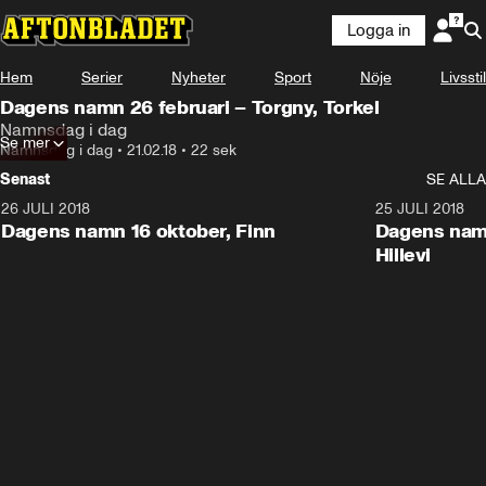
Logga in
Hem
Serier
Nyheter
Sport
Nöje
Livsstil
Dagens namn 26 februari – Torgny, Torkel
Namnsdag i dag
Se mer
Namnsdag i dag
•
21.02.18
•
22 sek
Senast
SE ALLA
26 JULI 2018
0:22
25 JULI 2018
Dagens namn 16 oktober, Finn
Dagens namn
Hillevi