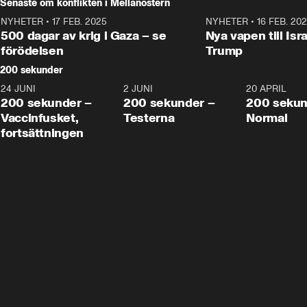
Senaste om konflikten i Mellanöstern
NYHETER
•
17 FEB. 2025
0:45
NYHETER
•
16 FEB. 20
500 dagar av krig i Gaza – se
Nya vapen till Isr
förödelsen
Trump
200 sekunder
24 JUNI
5:00
2 JUNI
4:23
20 APRIL
200 sekunder –
200 sekunder –
200 sekun
Vaccinfusket,
Testerna
Normal
fortsättningen