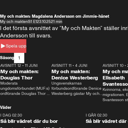
My och makten: Magdalena Andersson om Jimmie-hånet
My och makten
S1 E1
23.10.25
21 min
I det första avsnittet av ”My och Makten” ställe
Andersson till svars.
Spela upp
1
Säsong
AVSNITT 12
•
11 JUNI
26:27
AVSNITT 11
•
4 JUNI
23:40
AVSNITT 10
•
My och makten:
My och makten:
My och ma
Douglas Thor
Denice Westerberg
Elisabeth
Moderata 
Ungsvenskarnas 
Svantess
ungdomsförbundet (MUF:s) 
förbundsordförande Denice 
Kvinnorna, ek
ordförande Douglas Thor 
Westerberg gästar My och 
migrationen. E
gästar My och makten. I 
makten. I avsnittet 
Svantesson stäl
avsnittet diskuteras 
diskuteras migrationsfrågan 
när finansmini
Väder
tonårsutvisningarna och hur 
och hur SD ska locka 
Moderaterna ska locka 
kvinnliga väljare. 
I DAG 02:30
1:06
I GÅR 02:30
väljare till valet i höst. 
Så blir vädret där du bor
Så blir vädret där