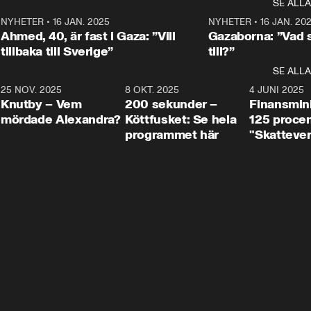
SE ALLA
integrationsminister Simona 
till svars.
Rohwedder stäl
Mohamsson till svars.
Centerpartiets
2
NYHETER
•
16 JAN. 2025
1:01
NYHETER
•
16 JAN. 20
Thand Ring till
Ahmed, 40, är fast i Gaza: ”Vill
Gazaborna: ”Vad s
tillbaka till Sverige”
till?”
SE ALLA
3
25 NOV. 2025
31:05
8 OKT. 2025
4:29
4 JUNI 2025
Knutby – Vem
200 sekunder –
Finansmin
mördade Alexandra?
Köttfusket: Se hela
125 procent
programmet här
"Skattever
viktig uppg