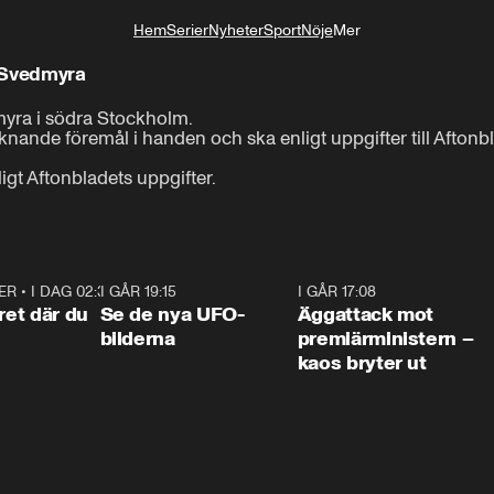
Hem
Serier
Nyheter
Sport
Nöje
Mer
Livsstil
i Svedmyra
yra i södra Stockholm.

knande föremål i handen och ska enligt uppgifter till Aftonbl
igt Aftonbladets uppgifter.
ER
•
I DAG 02:30
1:06
I GÅR 19:15
0:36
I GÅR 17:08
0:3
ret där du
Se de nya UFO-
Äggattack mot
bilderna
premiärministern –
kaos bryter ut