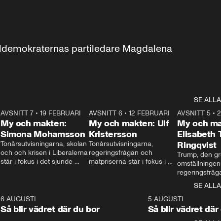
aldemokraternas partiledare Magdalena 
SE ALLA
7
AVSNITT 7
•
19 FEBRUARI
24:30
AVSNITT 6
•
12 FEBRUARI
27:30
AVSNITT 5
•
My och makten:
My och makten: Ulf
My och ma
Simona Mohamsson
Kristersson
Elisabeth
 
Tonårsutvisningarna, skolan 
Tonårsutvisningarna, 
Ringqvist
och och krisen i Liberalerna 
regeringsfrågan och 
Trump, den gr
står i fokus i det sjunde 
matpriserna står i fokus i 
omställningen
avsnittet av ”My och 
det sjätte avsnittet av ”My 
regeringsfråga
makten”. Se när 
och makten”. Se när 
centrum i det 
SE ALLA
Aftonbladets inrikespolitiska 
Aftonbladets inrikespolitiska 
avsnittet av ”
kommentator My 
kommentator My 
6
6 AUGUSTI
1:06
5 AUGUSTI
Makten”. Se nä
Rohwedder ställer 
Rohwedder ställer 
Så blir vädret där du bor
Så blir vädret där
Aftonbladets in
utbildnings- och 
statsminister Ulf Kristersson 
kommentator 