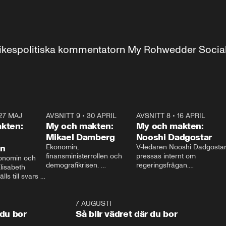
r inrikespolitiska kommentatorn My Rohwedder Soci
27 MAJ
3:51
AVSNITT 9
•
30 APRIL
24:00
AVSNITT 8
•
16 APRIL
25:1
kten:
My och makten:
My och makten:
Mikael Damberg
Nooshi Dadgostar
on
Ekonomin, 
V-ledaren Nooshi Dadgostar
finansministerrollen och 
pressas internt om 
onomin och 
demografikrisen. 
regeringsfrågan.

lisabeth 
Oppositionen ställs till svars 
I Aftonbladets 
ls till svars 
när Socialdemokraternas 
partiledarutfrågning ”My 
stern gästar 
Mikael Damberg gästar My 
och Makten” sätter hon ner 
My och Makten. 
och Makten. 
foten mot kritikerna:

1:06
7 AUGUSTI
1:0
– Vi ställer upp i val. Ska vi 
 du bor
Så blir vädret där du bor
vara med så sitter vi förstås 