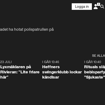
Logga in
adet ha hotat polispatrullen på 
SE ALLA
7
23 JULI
2:02
I GÅR 13:46
0:55
I GÅR 10:40
Lyxmäklaren på
Heffners
Rituals sl
Rivieran: "Lite friare
swingerklubb lockar
bebisparf
här"
kändisar
”Sjukaste”