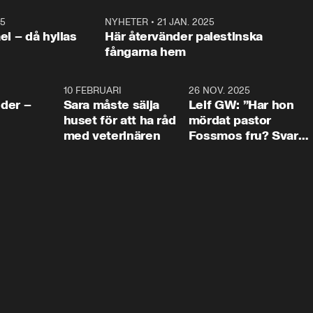
25
1:22
NYHETER
•
21 JAN. 2025
0:5
ael – då hyllas
Här återvänder palestinska
fångarna hem
4:24
10 FEBRUARI
4:13
26 NOV. 2025
8:1
der –
Sara måste sälja
Leif GW: ”Har hon
huset för att ha råd
mördat pastor
med veterinären
Fossmos fru? Svar
nej.”