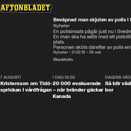
Beväpnad man skjuten av polis 
Nyheter
En polisinsats pågår just nu i Svedm
En man ska ha setts med ett pistolli
plats.

Personen sköts därefter av polis enl
Nyheter
•
21.02.18
•
38 sek
Stockholm
7 AUGUSTI
0:42
I DAG 05:56
0:38
DAGENS VÄD
Kristersson om Tidö-
20 000 evakuerade
Så blir väd
sprickan i vårdfrågan
– när bränder gäckar
bor
Kanada