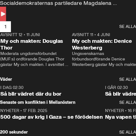
Socialdemokraternas partiledare Magdalena 
Andersson till svars.
1
SE ALLA
AVSNITT 12
•
11 JUNI
26:27
AVSNITT 11
•
4 JUNI
2
My och makten: Douglas
My och makten: Denice
Thor
Westerberg
Moderata ungdomsförbundet 
Ungsvenskarnas 
(MUF:s) ordförande Douglas Thor 
förbundsordförande Denice 
gästar My och makten. I avsnittet 
Westerberg gästar My och makten.
diskuteras tonårsutvisningarna och 
avsnittet diskuteras migrationsfrå
hur Moderaterna ska locka väljare till 
och hur SD ska locka kvinnliga 
Väder
SE ALLA
valet i höst. 
väljare. 
I DAG 02:30
1:06
I GÅR 02:30
Så blir vädret där du bor
Så blir vädr
Senaste om konflikten i Mellanöstern
SE ALLA
NYHETER
•
17 FEB. 2025
0:45
NYHETER
•
16 F
500 dagar av krig i Gaza – se förödelsen
Nya vapen ti
200 sekunder
SE ALLA