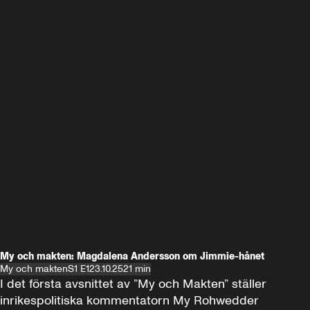
My och makten: Magdalena Andersson om Jimmie-hånet
My och makten
S1 E1
23.10.25
21 min
I det första avsnittet av ”My och Makten” ställer 
inrikespolitiska kommentatorn My Rohwedder 