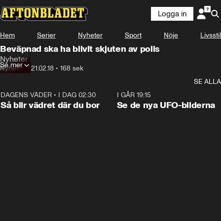
Logga in
Hem
Serier
Nyheter
Sport
Nöje
Livsstil
Beväpnad ska ha blivit skjuten av polis
Nyheter
Se mer
Nyheter
•
21.02.18
•
168 sek
SE ALLA
DAGENS VÄDER
•
I DAG 02:30
1:06
I GÅR 19:15
Så blir vädret där du bor
Se de nya UFO-bilderna