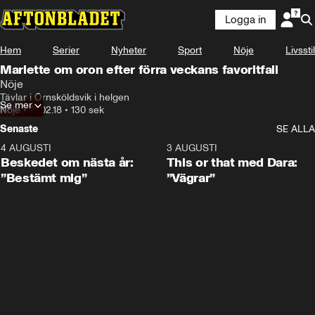
Logga in
Hem
Serier
Nyheter
Sport
Nöje
Livsstil
Mariette om oron efter förra veckans favoritfall
Nöje
Tävlar i Örnsköldsvik i helgen
Se mer
Nöje
•
21.02.18
•
130 sek
Senaste
SE ALLA
4 AUGUSTI
0:24
3 AUGUSTI
Beskedet om nästa år:
This or that med Dara:
”Bestämt mig”
”Vägrar”