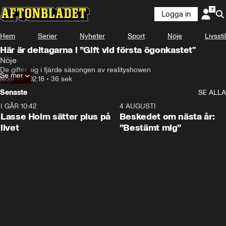
Logga in
Hem
Serier
Nyheter
Sport
Nöje
Livsstil
Här är deltagarna i ”Gift vid första ögonkastet"
Nöje
De gifter sig i fjärde säsongen av realityshowen
Se mer
Nöje
•
21.02.18
•
36 sek
Senaste
SE ALLA
I GÅR 10:42
1:04
4 AUGUSTI
Lasse Holm sätter plus på
Beskedet om nästa år:
livet
”Bestämt mig”