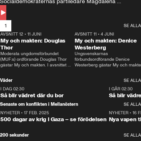
Socialdemokraternas partiledare Magdalena 
Andersson till svars.
1
SE ALLA
AVSNITT 12
•
11 JUNI
26:27
AVSNITT 11
•
4 JUNI
2
My och makten: Douglas
My och makten: Denice
Thor
Westerberg
Moderata ungdomsförbundet 
Ungsvenskarnas 
(MUF:s) ordförande Douglas Thor 
förbundsordförande Denice 
gästar My och makten. I avsnittet 
Westerberg gästar My och makten.
diskuteras tonårsutvisningarna och 
avsnittet diskuteras migrationsfrå
hur Moderaterna ska locka väljare till 
och hur SD ska locka kvinnliga 
Väder
SE ALLA
valet i höst. 
väljare. 
I DAG 02:30
1:06
I GÅR 02:30
Så blir vädret där du bor
Så blir vädr
Senaste om konflikten i Mellanöstern
SE ALLA
NYHETER
•
17 FEB. 2025
0:45
NYHETER
•
16 F
500 dagar av krig i Gaza – se förödelsen
Nya vapen ti
200 sekunder
SE ALLA