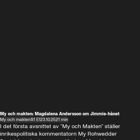
My och makten: Magdalena Andersson om Jimmie-hånet
My och makten
S1 E1
23.10.25
21 min
I det första avsnittet av ”My och Makten” ställer 
inrikespolitiska kommentatorn My Rohwedder 