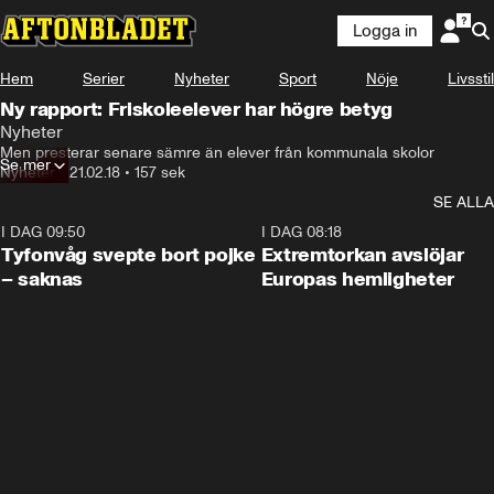
Logga in
Hem
Serier
Nyheter
Sport
Nöje
Livsstil
Ny rapport: Friskoleelever har högre betyg
Nyheter
Men presterar senare sämre än elever från kommunala skolor
Se mer
Nyheter
•
21.02.18
•
157 sek
SE ALLA
I DAG 09:50
0:53
I DAG 08:18
Tyfonvåg svepte bort pojke
Extremtorkan avslöjar
– saknas
Europas hemligheter