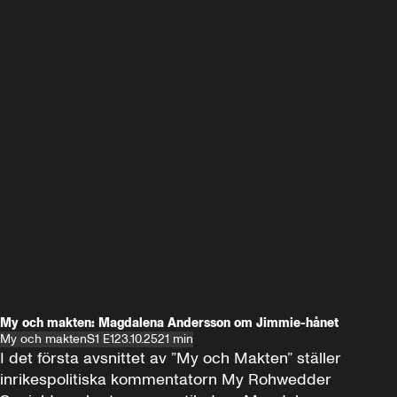
My och makten: Magdalena Andersson om Jimmie-hånet
My och makten
S1 E1
23.10.25
21 min
I det första avsnittet av ”My och Makten” ställer 
inrikespolitiska kommentatorn My Rohwedder 