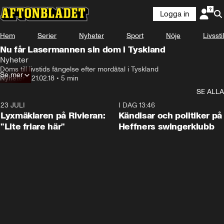
Logga in
Hem
Serier
Nyheter
Sport
Nöje
Livsstil
Nu får Lasermannen sin dom i Tyskland
Nyheter
Döms till livstids fängelse efter mordåtal i Tyskland
Se mer
Nyheter
•
21.02.18
•
5 min
SE ALLA
23 JULI
2:02
I DAG 13:46
Lyxmäklaren på Rivieran:
Kändisar och politiker på
"Lite friare här"
Heffners swingerklubb