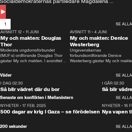
Socialdemokraternas partiledare Magdalena 
Andersson till svars.
1
SE ALLA
AVSNITT 12
•
11 JUNI
26:27
AVSNITT 11
•
4 JUNI
2
My och makten: Douglas
My och makten: Denice
Thor
Westerberg
Moderata ungdomsförbundet 
Ungsvenskarnas 
(MUF:s) ordförande Douglas Thor 
förbundsordförande Denice 
gästar My och makten. I avsnittet 
Westerberg gästar My och makten.
diskuteras tonårsutvisningarna och 
avsnittet diskuteras migrationsfrå
hur Moderaterna ska locka väljare till 
och hur SD ska locka kvinnliga 
Väder
SE ALLA
valet i höst. 
väljare. 
I DAG 02:30
1:06
I GÅR 02:30
Så blir vädret där du bor
Så blir vädr
Senaste om konflikten i Mellanöstern
SE ALLA
NYHETER
•
17 FEB. 2025
0:45
NYHETER
•
16 F
500 dagar av krig i Gaza – se förödelsen
Nya vapen ti
200 sekunder
SE ALLA