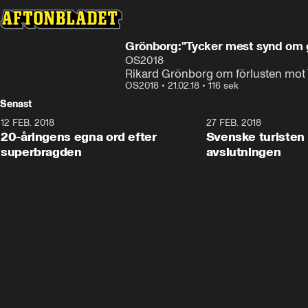
Grönborg:"Tycker mest synd om 
OS2018
Rikard Grönborg om förlusten mot
OS2018
•
21.02.18
•
116 sek
Senast
12 FEB. 2018
2:00
27 FEB. 2018
20-åringens egna ord efter
Svenske turisten 
superbragden
avslutningen