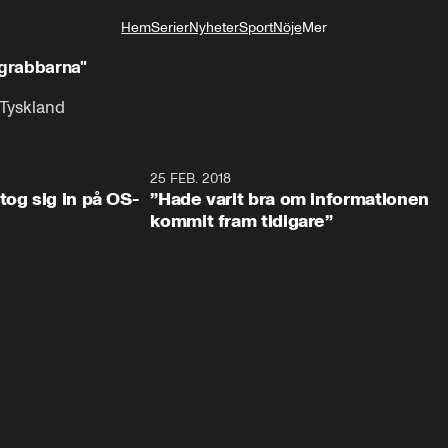
Hem
Serier
Nyheter
Sport
Nöje
Mer
Livsstil
grabbarna"
 Tyskland
0:34
25 FEB. 2018
2:1
tog sig in på OS-
”Hade varit bra om informationen
kommit fram tidigare”